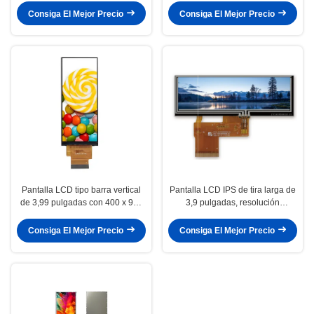
completo IPS para aplicaciones
Consiga El Mejor Precio
Consiga El Mejor Precio
industriales
Pantalla LCD tipo barra vertical
Pantalla LCD IPS de tira larga de
de 3,99 pulgadas con 400 x 960
3,9 pulgadas, resolución
píxeles, pantalla TFT con
480×128, 380 cd/m2, para control
luminancia de 400 Cd/m2
industrial
Consiga El Mejor Precio
Consiga El Mejor Precio