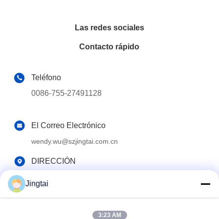
Las redes sociales
Contacto rápido
Teléfono
0086-755-27491128
El Correo Electrónico
wendy.wu@szjingtai.com.cn
DIRECCIÓN
1er piso, Edificio A, No. 4, Parque Industrial Acuático,
Jingtai
Carretera Hengnan, Gushu, Xixiang, Distrito de Bao'an,
Shenzhen, China
3:23 AM