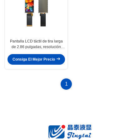
Pantalla LCD táctil de tira larga
de 2.86 pulgadas, resolución
376x960, 250 cd/m2, pantalla
TFT industrial
Consiga El Mejor Precio
1