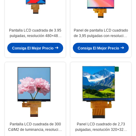
Pantalla LCD cuadrada de 3.95
Panel de pantalla LCD cuadrado
pulgadas, resolución 480×480,
de 3,95 pulgadas con resolución
módulo de pantalla IPS, 250
de 720×720 y brillo de 500 cd/m2
cd/m2 de luminancia
Consiga El Mejor Precio
Consiga El Mejor Precio
Pantalla LCD cuadrada de 300
Panel LCD cuadrado de 2,73
Cd/M2 de luminancia, resolución
pulgadas, resolución 320×320,
de 480x480, pantalla LCD TFT de
IPS, ángulo de visión completo,