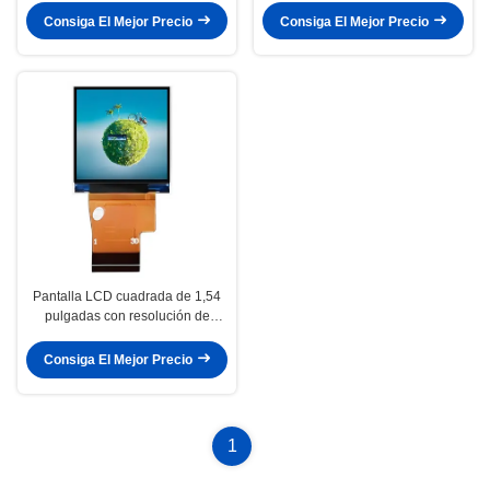
3,4 pulgadas
interfaz MIPI RGB
Consiga El Mejor Precio
Consiga El Mejor Precio
Pantalla LCD cuadrada de 1,54
pulgadas con resolución de
240×240 y luminancia de 400
cd/m2
Consiga El Mejor Precio
1