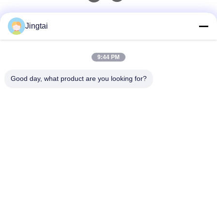
Contacto rápido
Jingtai
Teléfono
9:44 PM
0086-755-27491128
Good day, what product are you looking for?
El Correo Electrónico
wendy.wu@szjingtai.com.cn
DIRECCIÓN
1er piso, Edificio A, No. 4, Parque Industrial Acuático,
Carretera Hengnan, Gushu, Xixiang, Distrito de Bao'an,
Shenzhen, China
Políticas De Privacidad
|
Mapa Del Sitio