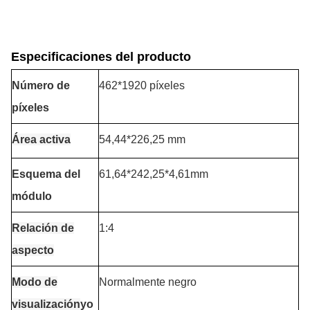
Especificaciones del producto
Número de
462*1920 píxeles
píxeles
Área activa
54,44
*226,25 mm
Esquema del
61,64*242,25*4,61mm
módulo
Relación de
1:4
aspecto
Modo de
Normalmente negro
visualización
yo