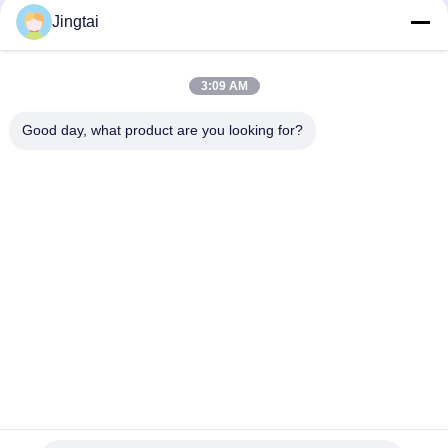
Contacto rápido
Jingtai
Teléfono
3:09 AM
0086-755-27491128
Good day, what product are you looking for?
El Correo Electrónico
wendy.wu@szjingtai.com.cn
DIRECCIÓN
1er piso, Edificio A, No. 4, Parque Industrial Acuático,
Carretera Hengnan, Gushu, Xixiang, Distrito de Bao'an,
Shenzhen, China
Políticas De Privacidad
|
Mapa Del Sitio
Buena calidad de China LCD TFT para uso industrial Proveedor.
© de Copyright 2025-2026 Shenzhen Jingtai Liquid Crystal