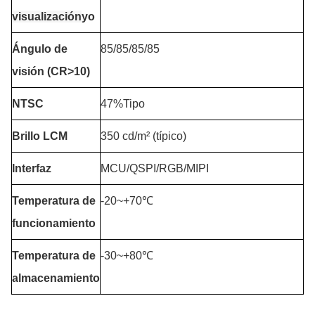
visualización
yo
Ángulo de
85/85/85/85
visión (CR>10)
NTSC
47%Tipo
Brillo LCM
350 cd/m² (típico)
Interfaz
MCU/QSPI/RGB/MIPI
Temperatura de
-20~+70℃
funcionamiento
Temperatura de
-30~+80℃
almacenamiento