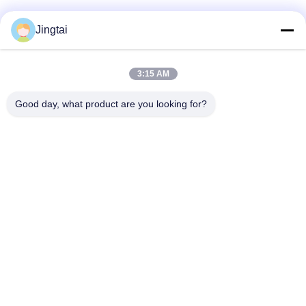
Contato rápido
Jingtai
Telefone
3:15 AM
0086-755-27491128
Good day, what product are you looking for?
E-Mail
wendy.wu@szjingtai.com.cn
Endereço
1º Andar, Edifício A, nº 4, Parque Industrial Aquático,
Estrada Hengnan, Gushu, Xixiang, Distrito de Bao'an,
Shenzhen, China
Política De Privacidade
|
Mapa Do Site
Boa qualidade de China LCD TFT industrial Fornecedor. © de