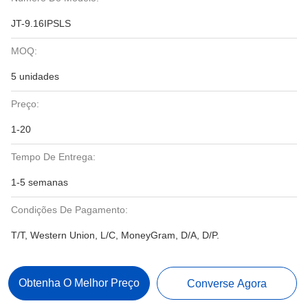
JT-9.16IPSLS
MOQ:
5 unidades
Preço:
1-20
Tempo De Entrega:
1-5 semanas
Condições De Pagamento:
T/T, Western Union, L/C, MoneyGram, D/A, D/P.
Obtenha O Melhor Preço
Converse Agora