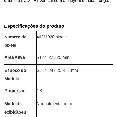
uma tela LCD TFT vertical com um layout de faixa longa.
Especificações do produto
Número de
462*1920 pixels
pixels
Área Ativa
54,44
*226,25 mm
Esboço do
61,64*242,25*4,61mm
Módulo
Proporção
1:4
Modo de
Normalmente preto
exibição
eu