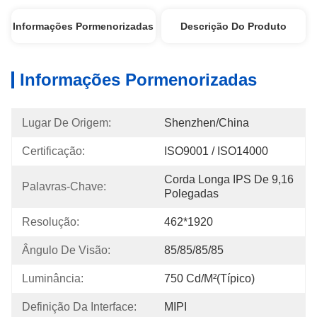
Informações Pormenorizadas
Descrição Do Produto
Informações Pormenorizadas
Lugar De Origem:
Shenzhen/China
Certificação:
ISO9001 / ISO14000
Corda Longa IPS De 9,16 
Palavras-Chave:
Polegadas
Resolução:
462*1920
Ângulo De Visão:
85/85/85/85
Luminância:
750 Cd/m²(Típico)
Definição Da Interface:
MIPI