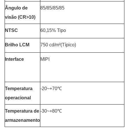
Ângulo de
85/85/85/85
visão (CR>10)
NTSC
60,15% Tipo
Brilho LCM
750 cd/m²(Típico)
Interface
MIPI
Temperatura
-20~+70℃
operacional
Temperatura de
-30~+80℃
armazenamento