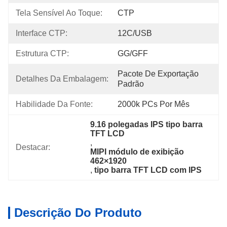
Tela Sensível Ao Toque:
CTP
Interface CTP:
12C/USB
Estrutura CTP:
GG/GFF
Pacote De Exportação 
Detalhes Da Embalagem:
Padrão
Habilidade Da Fonte:
2000k PCs Por Mês
9.16 polegadas IPS tipo barra 
TFT LCD
, 
Destacar:
MIPI módulo de exibição 
462×1920
, 
tipo barra TFT LCD com IPS
Descrição Do Produto