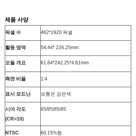
제품 사양
픽셀 수
462*1920 픽셀
활동 영역
54.44
* 226.25mm
모듈 개요
61.64*242.25*4.61mm
측면 비율
1:4
표시 모드
난
보통은 검은색
시야 각도
85/85/85/85
(CR>10)
NTSC
60.15%형