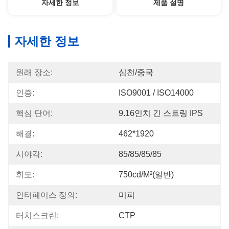
자세한 정보
제품 설명
자세한 정보
원래 장소:
심천/중국
인증:
ISO9001 / ISO14000
핵심 단어:
9.16인치 긴 스트링 IPS
해결:
462*1920
시야각:
85/85/85/85
휘도:
750cd/m²(일반)
인터페이스 정의:
미피
터치스크린:
CTP