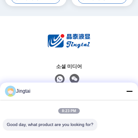
소셜 미디어
Jingtai
빠른 연락
8:23 PM
Tel
0086-755-27491128
Good day, what product are you looking for?