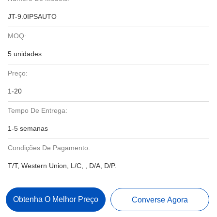
JT-9.0IPSAUTO
MOQ:
5 unidades
Preço:
1-20
Tempo De Entrega:
1-5 semanas
Condições De Pagamento:
T/T, Western Union, L/C, , D/A, D/P.
Obtenha O Melhor Preço
Converse Agora