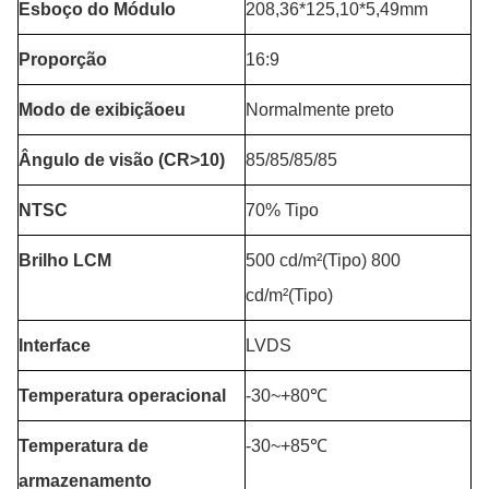
Esboço do Módulo
208,36*125,10*5,49mm
Proporção
16:9
Modo de exibição
eu
Normalmente preto
Ângulo de visão (CR>10)
85/85/85/85
NTSC
70% Tipo
Brilho LCM
500 cd/m²(Tipo) 800
cd/m²(Tipo)
Interface
LVDS
Temperatura operacional
-30~+80℃
Temperatura de
-30~+85℃
armazenamento