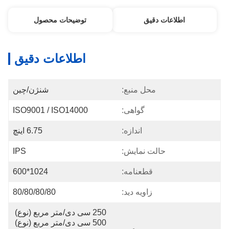
اطلاعات دقیق
توضیحات محصول
اطلاعات دقیق
محل منبع:
شنژن/چین
گواهی:
ISO9001 / ISO14000
اندازه:
6.75 اینچ
حالت نمایش:
IPS
قطعنامه:
1024*600
زاویه دید:
80/80/80/80
250 سی دی/متر مربع (نوع) 
500 سی دی/متر مربع (نوع) 