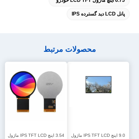
6.75 اینچ ماژول LCD TFT خودرو
پانل LCD دید گسترده IPS
محصولات مرتبط
9.0 اینچ IPS TFT LCD ماژول
3.54 اینچ IPS TFT LCD ماژول