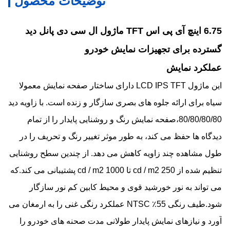
توضیحات محصول
6.75 اینچ آی پی اس TFT ماژول ال سی دی پانل دید
گسترده برای تجهیزات نمایش خودرو
عملکرد نمایش
این ماژول LCD IPS TFT دارای ساختار صفحه نمایش معمولا
سیاه برای ارائه جلوه های بصری سازگار و زنده است. با زاویه دید
80/80/80/80،صفحه نمایش رنگ و روشنایی پایدار را از تمام
دیدگاه ها حفظ می کند، به طور موثر تغییر رنگ و تحریف را در
طول مشاهده چند زاویه کاهش می دهد. از چندین سطح روشنایی
تنظیم شده از 250 cd / m2 تا 1000 cd / m2 پشتیبانی می کند.که
می تواند به نور خورشید قوی و محیط کابین کم نور سازگار
شود.طیف رنگی 55٪ NTSC عملکرد رنگی غنی را به ارمغان می
آورد و نیازهای نمایش پایدار طولانی مدت صحنه های خودرو را