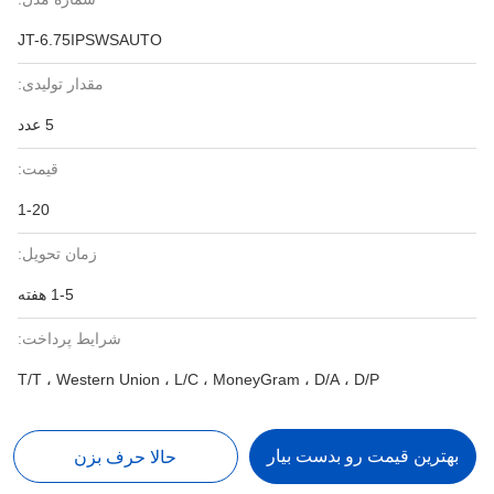
JT-6.75IPSWSAUTO
مقدار تولیدی:
5 عدد
قیمت:
1-20
زمان تحویل:
1-5 هفته
شرایط پرداخت:
T/T ، Western Union ، L/C ، MoneyGram ، D/A ، D/P
بهترین قیمت رو بدست بیار
حالا حرف بزن