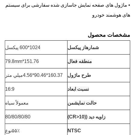
• ماژول های صفحه نمایش جاسازی شده سفارشی برای سیستم
های هوشمند خودرو
مشخصات محصول
شماره
از پیکسل
1024*600 پیکسل
منطقه فعال
151.76*79.8mm
طرح ماژول
160.37*90.46*4.56ميلي متر
نسبت ابعاد
16:9
حالت نمایش
من
معمولاً سياه
زاویه دید ((CR>10)
80/80/80/80
NTSC
۵۵٪نوع