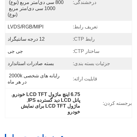
درخشندگی:
800 سی دی/متر مربع (نوع) 
1000 سی دی/متر مربع 
(نوع)
تعریف رابط:
LVDS/RGB/MIPI
رابط CTP:
12 درجه سانتیگراد
ساختار CTP:
جی جی
جزئیات بسته بندی:
بسته صادرات استاندارد
رایانه های شخصی 2000k 
قابلیت ارائه:
در هر ماه
6.75 اینچ ماژول LCD TFT خودرو
, 
پانل LCD دید گسترده IPS
, 
برجسته کردن:
ماژول LCD TFT برای نمایش 
خودرو