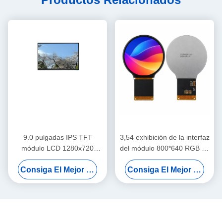
9.0 pulgadas IPS TFT
3,54 exhibición de la interfaz
módulo LCD 1280x720
del módulo 800*640 RGB de
LVDS pantalla para el
la pulgada IPS TFT LCD
Consiga El Mejor Precio
Consiga El Mejor Precio
salpicadero de automóviles
para el uso automotriz