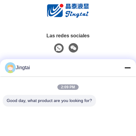
Las redes sociales
Contacto rápido
Jingtai
Teléfono
2:09 PM
0086-755-27491128
Good day, what product are you looking for?
El Correo Electrónico
wendy.wu@szjingtai.com.cn
DIRECCIÓN