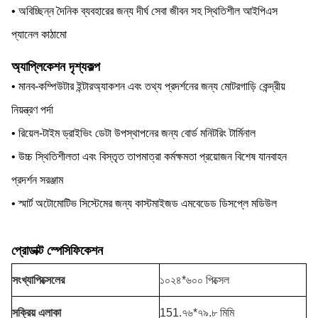
• অবিচ্ছিন্ন দৈনিক ব্যবহারের জন্য দীর্ঘ সেবা জীবন সহ স্থিতিশীল আইপিএস
প্যানেল কাঠামো
অ্যাপ্লিকেশন দৃশ্যকল্প
• মানব-কম্পিউটার ইন্টারঅ্যাকশন এবং তথ্য প্রদর্শনের জন্য মোটরগাড়ি কেন্দ্রীয়
নিয়ন্ত্রণ পর্দা
• রিয়েল-টাইম ড্রাইভিং ডেটা উপস্থাপনের জন্য বোর্ড মনিটরিং টার্মিনাল
• উচ্চ স্থিতিশীলতা এবং বিস্তৃত তাপমাত্রা কর্মক্ষমতা প্রয়োজন বিশেষ যানবাহন
প্রদর্শন সরঞ্জাম
• স্মার্ট অটোমোটিভ সিস্টেমের জন্য কাস্টমাইজড এমবেডেড ডিসপ্লে মডিউল
প্রোডাক্ট স্পেসিফিকেশন
সংখ্যা
পিক্সেলের
১০২৪*৬০০ পিক্সেল
সক্রিয় এলাকা
151.৭৬*৭৯.৮ মিমি