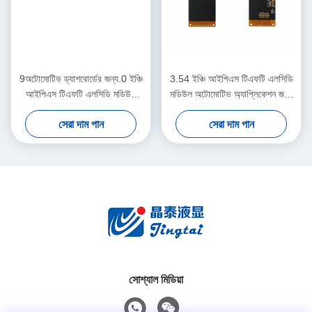
9অটোমোটিভ ড্যাশবোর্ডের জন্য.0 ইঞ্চি
3.54 ইঞ্চি আইপিএস টিএফটি এলসিডি
আইপিএস টিএফটি এলসিডি মডিউল
মডিউল অটোমোটিভ অ্যাপ্লিকেশন জন্য
1280x720 এলভিডিএস ডিসপ্লে
800 * 640 আরজিবি ইন্টারফেস
সেরা দাম পান
সেরা দাম পান
ডিসপ্লে
সোশ্যাল মিডিয়া