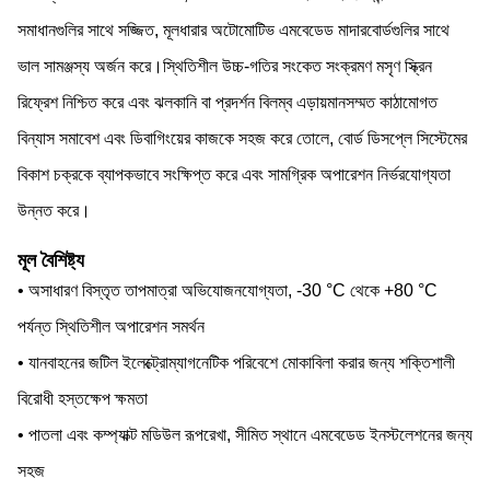
সমাধানগুলির সাথে সজ্জিত, মূলধারার অটোমোটিভ এমবেডেড মাদারবোর্ডগুলির সাথে
ভাল সামঞ্জস্য অর্জন করে।স্থিতিশীল উচ্চ-গতির সংকেত সংক্রমণ মসৃণ স্ক্রিন
রিফ্রেশ নিশ্চিত করে এবং ঝলকানি বা প্রদর্শন বিলম্ব এড়ায়মানসম্মত কাঠামোগত
বিন্যাস সমাবেশ এবং ডিবাগিংয়ের কাজকে সহজ করে তোলে, বোর্ড ডিসপ্লে সিস্টেমের
বিকাশ চক্রকে ব্যাপকভাবে সংক্ষিপ্ত করে এবং সামগ্রিক অপারেশন নির্ভরযোগ্যতা
উন্নত করে।
মূল বৈশিষ্ট্য
• অসাধারণ বিস্তৃত তাপমাত্রা অভিযোজনযোগ্যতা, -30 °C থেকে +80 °C
পর্যন্ত স্থিতিশীল অপারেশন সমর্থন
• যানবাহনের জটিল ইলেক্ট্রোম্যাগনেটিক পরিবেশে মোকাবিলা করার জন্য শক্তিশালী
বিরোধী হস্তক্ষেপ ক্ষমতা
• পাতলা এবং কম্প্যাক্ট মডিউল রূপরেখা, সীমিত স্থানে এমবেডেড ইনস্টলেশনের জন্য
সহজ