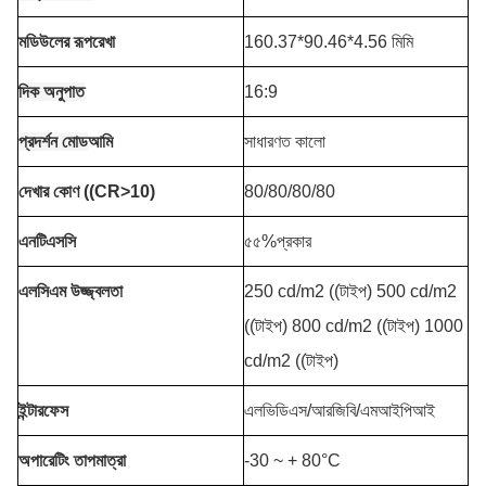
মডিউলের রূপরেখা
160.37*90.46*4.56 মিমি
দিক অনুপাত
16:9
প্রদর্শন মোড
আমি
সাধারণত কালো
দেখার কোণ ((CR>10)
80/80/80/80
এনটিএসসি
৫৫%প্রকার
এলসিএম উজ্জ্বলতা
250 cd/m2 ((টাইপ) 500 cd/m2
((টাইপ) 800 cd/m2 ((টাইপ) 1000
cd/m2 ((টাইপ)
ইন্টারফেস
এলভিডিএস/আরজিবি/এমআইপিআই
অপারেটিং তাপমাত্রা
-30 ~ + 80°C