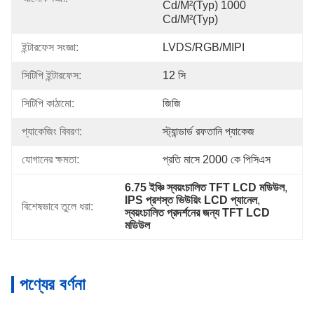
Cd/m²(Typ) 1000 
Cd/m²(Typ)
ইন্টারফেস সংজ্ঞা:
LVDS/RGB/MIPI
সিটিপি ইন্টারফেস:
12 সি
সিটিপি কাঠামো:
জিজি
প্যাকেজিং বিবরণ:
স্ট্যান্ডার্ড রফতানি প্যাকেজ
যোগানের ক্ষমতা:
প্রতি মাসে 2000 কে পিসিএস
6.75 ইঞ্চি স্বয়ংচালিত TFT LCD মডিউল
, 
IPS প্রশস্ত ভিউয়িং LCD প্যানেল
, 
বিশেষভাবে তুলে ধরা:
স্বয়ংচালিত প্রদর্শনের জন্য TFT LCD 
মডিউল
পণ্যের বর্ণনা