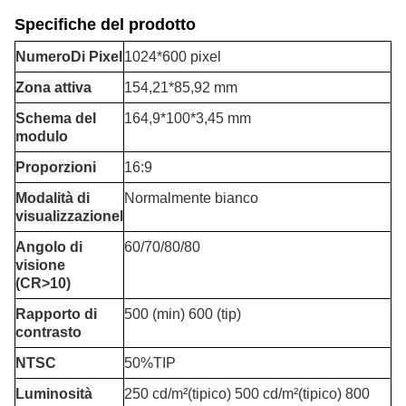
Specifiche del prodotto
Numero
Di Pixel
1024*600 pixel
Zona attiva
154,21*85,92 mm
Schema del
164,9*100*3,45 mm
modulo
Proporzioni
16:9
Modalità di
Normalmente bianco
visualizzazione
l
Angolo di
60/70/80/80
visione
(CR>10)
Rapporto di
500 (min) 600 (tip)
contrasto
NTSC
50%TIP
Luminosità
250 cd/m²(tipico) 500 cd/m²(tipico) 800