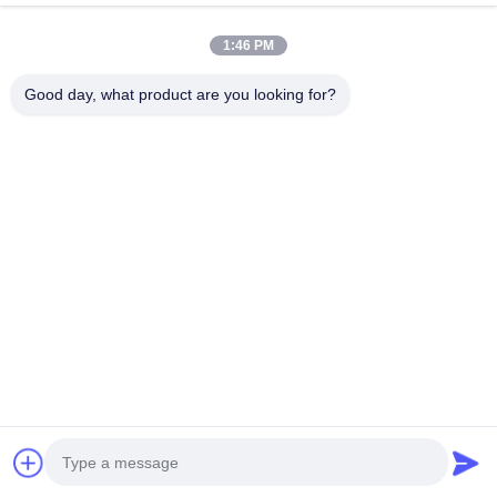
Telefono
1:46 PM
0086-755-27491128
Good day, what product are you looking for?
E-Mail
wendy.wu@szjingtai.com.cn
Indirizzo
1° piano, Edificio A, n. 4, Parco Industriale Acquatico,
Hengnan Road, Gushu, Xixiang, Distretto di Bao'an,
Shenzhen, Cina
Norme Sulla Privacy
|
Mappa Del Sito
Buona qualità della Cina LCD TFT industriale Fornitore. © di
Copyright 2025-2026 Shenzhen Jingtai Liquid Crystal Display
Technology Co.,Ltd. . Tutti i diritti riservati.