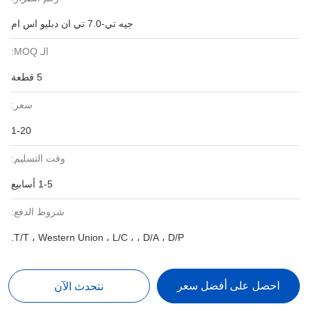
جيه تي-7.0 تي ان دبليو اس ام
الـ MOQ:
5 قطعة
سعر:
1-20
وقت التسليم:
1-5 أسابيع
شروط الدفع:
T/T ، Western Union ، L/C ، ، D/A ، D/P.
احصل على أفضل سعر
نتحدث الآن