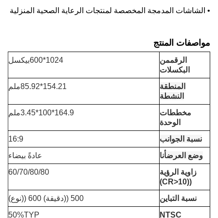
• الشاشات المدمجة المخصصة لمنتجات الرعاية الصحية المنزلية
مواصفات المنتج
الرقم
من
1024*600بيكسل
البكسلات
المنطقة
154.21*85.92ملم
النشطة
مخططات
164.9*100*3.45ملم
الوحدة
نسبة الجوانب
16:9
وضع العرض
أنا
عادةً بيضاء
زاوية الرؤية
60/70/80/80
((CR>10)
نسبة التباين
500 ((دقيقة) 600 ((نوع)
50%TYP
NTSC