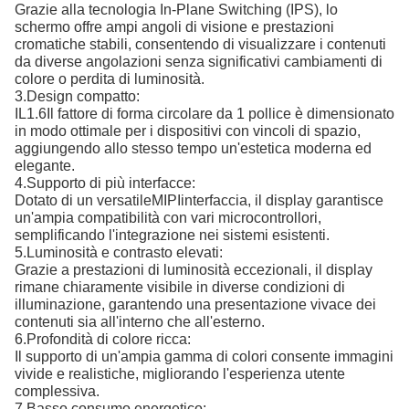
Grazie alla tecnologia In-Plane Switching (IPS), lo
schermo offre ampi angoli di visione e prestazioni
cromatiche stabili, consentendo di visualizzare i contenuti
da diverse angolazioni senza significativi cambiamenti di
colore o perdita di luminosità.
3.
Design compatto:
IL
1.6
Il fattore di forma circolare da 1 pollice è dimensionato
in modo ottimale per i dispositivi con vincoli di spazio,
aggiungendo allo stesso tempo un'estetica moderna ed
elegante.
4.
Supporto di più interfacce:
Dotato di un versatile
MIPI
interfaccia, il display garantisce
un'ampia compatibilità con vari microcontrollori,
semplificando l'integrazione nei sistemi esistenti.
5.
Luminosità e contrasto elevati:
Grazie a prestazioni di luminosità eccezionali, il display
rimane chiaramente visibile in diverse condizioni di
illuminazione, garantendo una presentazione vivace dei
contenuti sia all'interno che all'esterno.
6.
Profondità di colore ricca:
Il supporto di un'ampia gamma di colori consente immagini
vivide e realistiche, migliorando l'esperienza utente
complessiva.
7.
Basso consumo energetico: