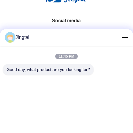
Social media
Contatto rapido
Jingtai
Telefono
11:45 PM
0086-755-27491128
Good day, what product are you looking for?
E-Mail
wendy.wu@szjingtai.com.cn
Indirizzo
1° piano, Edificio A, n. 4, Parco Industriale Acquatico,
Hengnan Road, Gushu, Xixiang, Distretto di Bao'an,
Shenzhen, Cina