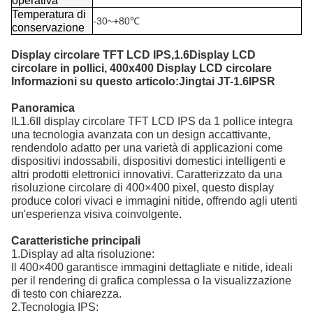
operativa
Temperatura di
-30~+80℃
conservazione
Display circolare TFT LCD IPS,
1.6
Display LCD
circolare in pollici, 4
0
0x4
0
0 Display LCD circolare
Informazioni su questo articolo:
Jingtai JT-1.6IPSR
Panoramica
IL
1.6
Il display circolare TFT LCD IPS da 1 pollice integra
una tecnologia avanzata con un design accattivante,
rendendolo adatto per una varietà di applicazioni come
dispositivi indossabili, dispositivi domestici intelligenti e
altri prodotti elettronici innovativi. Caratterizzato da una
risoluzione circolare di 4
0
0×4
0
0 pixel, questo display
produce colori vivaci e immagini nitide, offrendo agli utenti
un'esperienza visiva coinvolgente.
Caratteristiche principali
1.
Display ad alta risoluzione:
Il 4
0
0×4
0
0 garantisce immagini dettagliate e nitide, ideali
per il rendering di grafica complessa o la visualizzazione
di testo con chiarezza.
2.
Tecnologia IPS: