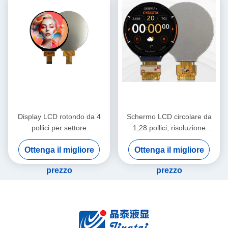
Display LCD rotondo da 4
Schermo LCD circolare da
pollici per settore
1,28 pollici, risoluzione
automobilistico, risoluzione
240×240, luminosità 380
Ottenga il migliore
Ottenga il migliore
720x720 pixel, alta
cd/m2, display IPS TFT
luminosità
prezzo
prezzo