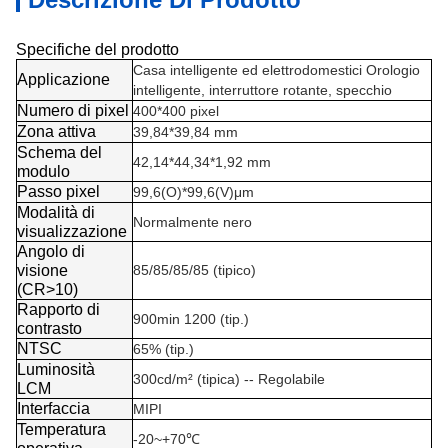
Specifiche del prodotto
Casa intelligente ed elettrodomestici Orologio
Applicazione
intelligente, interruttore rotante, specchio
Numero di pixel
400*400 pixel
Zona attiva
39,84*39,84 mm
Schema del
42,14*44,34*1,92 mm
modulo
Passo pixel
99,6(O)*99,6(V)μm
Modalità di
Normalmente nero
visualizzazione
Angolo di
visione
85/85/85/85 (tipico)
(CR>10)
Rapporto di
900min 1200 (tip.)
contrasto
NTSC
65% (tip.)
Luminosità
300cd/m² (tipica) -- Regolabile
LCM
Interfaccia
MIPI
Temperatura
-20~+70℃