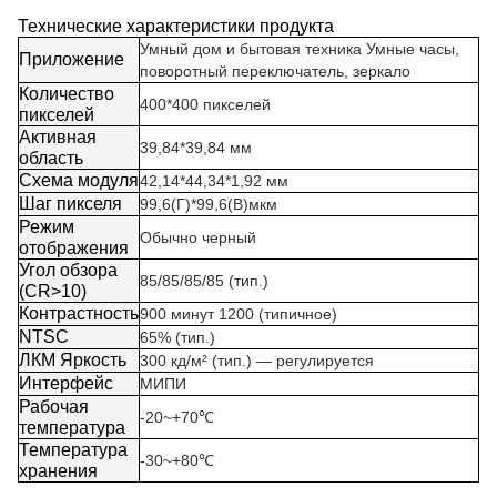
Технические характеристики продукта
Умный дом и бытовая техника Умные часы,
Приложение
поворотный переключатель, зеркало
Количество
400*400 пикселей
пикселей
Активная
39,84*39,84 мм
область
Схема модуля
42,14*44,34*1,92 мм
Шаг пикселя
99,6(Г)*99,6(В)мкм
Режим
Обычно черный
отображения
Угол обзора
85/85/85/85 (тип.)
(CR>10)
Контрастность
900 минут 1200 (типичное)
NTSC
65% (тип.)
ЛКМ Яркость
300 кд/м² (тип.) — регулируется
Интерфейс
МИПИ
Рабочая
-20~+70℃
температура
Температура
-30~+80℃
хранения