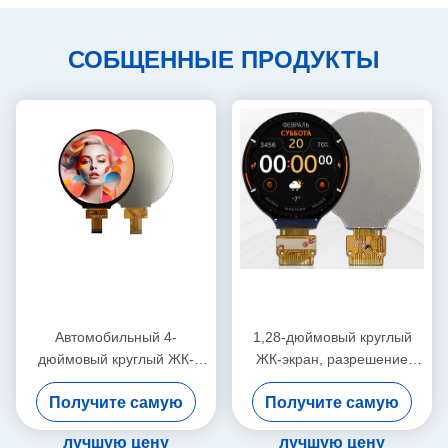
СОБЩЕННЫЕ ПРОДУКТЫ
Автомобильный 4-
1,28-дюймовый круглый
дюймовый круглый ЖК-
ЖК-экран, разрешение
дисплей, разрешение
240x240, яркость 380 кд/
Получите самую
Получите самую
720x720 пикселей, высокая
м2, IPS TFT дисплей
яркость
лучшую цену
лучшую цену