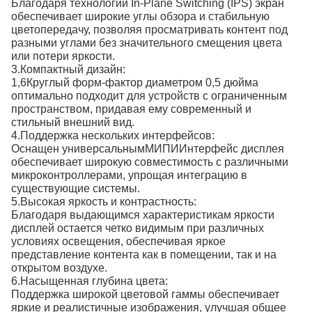
Благодаря технологии In-Plane Switching (IPS) экран
обеспечивает широкие углы обзора и стабильную
цветопередачу, позволяя просматривать контент под
разными углами без значительного смещения цвета
или потери яркости.
3.
Компактный дизайн:
1,6
Круглый форм-фактор диаметром 0,5 дюйма
оптимально подходит для устройств с ограниченным
пространством, придавая ему современный и
стильный внешний вид.
4.
Поддержка нескольких интерфейсов:
Оснащен универсальным
МИПИ
Интерфейс дисплея
обеспечивает широкую совместимость с различными
микроконтроллерами, упрощая интеграцию в
существующие системы.
5.
Высокая яркость и контрастность:
Благодаря выдающимся характеристикам яркости
дисплей остается четко видимым при различных
условиях освещения, обеспечивая яркое
представление контента как в помещении, так и на
открытом воздухе.
6.
Насыщенная глубина цвета:
Поддержка широкой цветовой гаммы обеспечивает
яркие и реалистичные изображения, улучшая общее