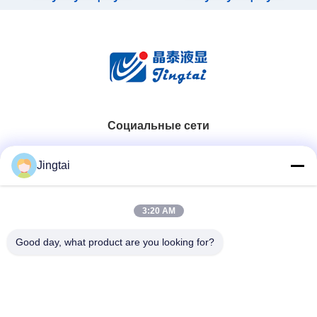
Социальные сети
Быстрый контакт
Jingtai
Телефон
3:20 AM
0086-755-27491128
Good day, what product are you looking for?
Электронная Почта
wendy.wu@szjingtai.com.cn