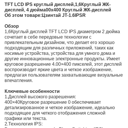
TFT LCD IPS круглый дисплей,
1,6
Круглый ЖК-
дисплей, 4 дюйма
0
0x4
0
0 Круглый ЖК-дисплей
Об этом товаре:
Цзинтай JT-1.6IPSR
Обзор
1,6
Круглый дисплей TFT LCD IPS диаметром 2 дюйма
сочетает в себе передовые технологии с
привлекательным дизайном, что делает его хорошо
подходящим для различных приложений, таких как
носимые устройства, устройства для умного дома и
другие инновационные электронные продукты. Имеет
круговое разрешение 4.
0
0×4
0
0 пикселей, этот дисплей
воспроизводит яркие цвета и четкое изображение,
предлагая пользователям захватывающие визуальные
впечатления.
Ключевые особенности
1.
Дисплей высокого разрешения:
4
0
0×4
0
Круговое разрешение 0 обеспечивает
детализированное и четкое изображение, идеально
подходящее для четкого отображения сложной
графики или текста.
2.
Технология IPS: