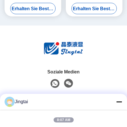
Home-Steuerung
RGB-Schnittstelle für Smart
Erhalten Sie Besten Preis
Erhalten Sie Besten Preis
Home-Steuerungen
Soziale Medien
Schnelle Kontaktaufnahme
Jingtai
Telefon
8:07 AM
0086-755-27491128