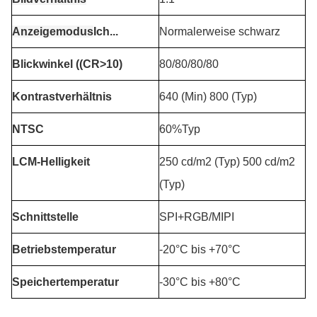
Anzeigemodus
Ich...
Normalerweise schwarz
Blickwinkel ((CR>10)
80/80/80/80
Kontrastverhältnis
640 (Min) 800 (Typ)
NTSC
60%Typ
LCM-Helligkeit
250 cd/m2 (Typ) 500 cd/m2
(Typ)
Schnittstelle
SPI+RGB/MIPI
Betriebstemperatur
-20°C bis +70°C
Speichertemperatur
-30°C bis +80°C