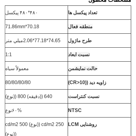
مشخصات محصول
تعداد پیکسل ها
۴۸۰*۴۸۰ پیکسل
منطقه فعال
70.18*71.86mm
طرح ماژول
74.65*77.18*2.06ميلي متر
نسبت ابعاد
1:1
حالت نمایش
من
معمولاً سياه
زاویه دید ((CR>10)
80/80/80/80
نسبت کنتراست
640 ((دقيقه) 800 ((نوع)
NTSC
۶۰%نوع
روشنایی LCM
250 cd/m2 ((نوع) 500 cd/m2
((نوع)