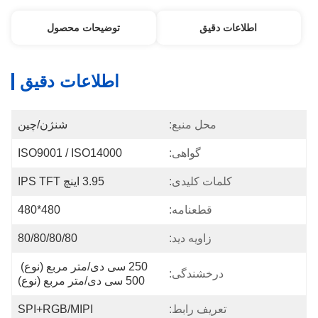
اطلاعات دقیق
توضیحات محصول
اطلاعات دقیق
محل منبع:
شنژن/چین
گواهی:
ISO9001 / ISO14000
کلمات کلیدی:
3.95 اینچ IPS TFT
قطعنامه:
480*480
زاویه دید:
80/80/80/80
250 سی دی/متر مربع (نوع) 
درخشندگی:
500 سی دی/متر مربع (نوع)
تعریف رابط:
SPI+RGB/MIPI