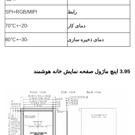
رابط
SPI+RGB/MIPI
دمای کار
-20~+70°C
دمای ذخیره سازی
-30~+80°C
3.95 اینچ ماژول صفحه نمایش خانه هوشمند