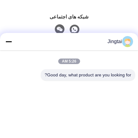
شبکه های اجتماعی
Jingtai
تماس سریع
5:26 AM
تلفن
0086-755-27491128
Good day, what product are you looking for?
ایمیل
wendy.wu@szjingtai.com.cn
خطاب
طبقه اول، ساختمان A، شماره 4، پارک صنعتی آبی، جاده
هنان، گوشو، شیشیانگ، منطقه بائوان، شنژن، چین