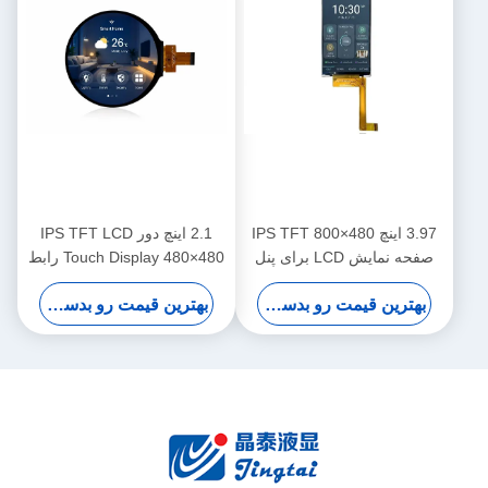
3.97 اینچ 480×800 IPS TFT
2.1 اینچ دور IPS TFT LCD
صفحه نمایش LCD برای پنل
Touch Display 480×480 رابط
های کنترل خانه هوشمند
RGB MIPI برای پنل های کنترل
بهترین قیمت رو بدست بیار
بهترین قیمت رو بدست بیار
خانه هوشمند