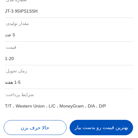
JT-3.95IPS1SSH
مقدار تولیدی:
5 عدد
قیمت:
1-20
زمان تحویل:
1-5 هفته
شرایط پرداخت:
T/T ، Western Union ، L/C ، MoneyGram ، D/A ، D/P
بهترین قیمت رو بدست بیار
حالا حرف بزن