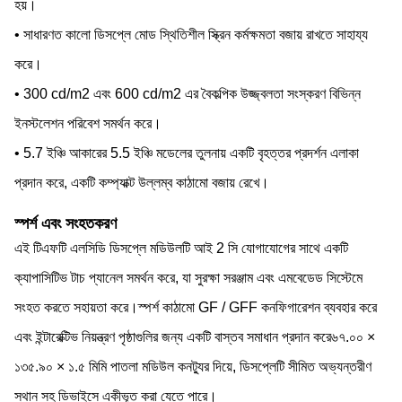
হয়।
• সাধারণত কালো ডিসপ্লে মোড স্থিতিশীল স্ক্রিন কর্মক্ষমতা বজায় রাখতে সাহায্য
করে।
• 300 cd/m2 এবং 600 cd/m2 এর বৈকল্পিক উজ্জ্বলতা সংস্করণ বিভিন্ন
ইনস্টলেশন পরিবেশ সমর্থন করে।
• 5.7 ইঞ্চি আকারের 5.5 ইঞ্চি মডেলের তুলনায় একটি বৃহত্তর প্রদর্শন এলাকা
প্রদান করে, একটি কম্প্যাক্ট উল্লম্ব কাঠামো বজায় রেখে।
স্পর্শ এবং সংহতকরণ
এই টিএফটি এলসিডি ডিসপ্লে মডিউলটি আই 2 সি যোগাযোগের সাথে একটি
ক্যাপাসিটিভ টাচ প্যানেল সমর্থন করে, যা সুরক্ষা সরঞ্জাম এবং এমবেডেড সিস্টেমে
সংহত করতে সহায়তা করে।স্পর্শ কাঠামো GF / GFF কনফিগারেশন ব্যবহার করে
এবং ইন্টারেক্টিভ নিয়ন্ত্রণ পৃষ্ঠাগুলির জন্য একটি বাস্তব সমাধান প্রদান করে৬৭.০০ ×
১৩৫.৯০ × ১.৫ মিমি পাতলা মডিউল কনট্যুর দিয়ে, ডিসপ্লেটি সীমিত অভ্যন্তরীণ
স্থান সহ ডিভাইসে একীভূত করা যেতে পারে।