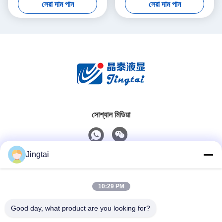
সেরা দাম পান
সেরা দাম পান
সিস্টেমের জন্য
সোশ্যাল মিডিয়া
Jingtai
দ্রুত যোগাযোগ
10:29 PM
টেলিফোন
0086-755-27491128
Good day, what product are you looking for?