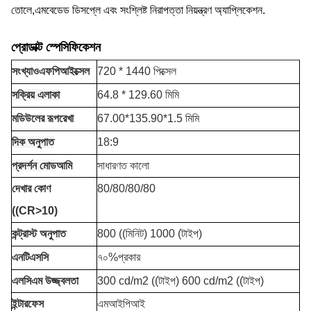
তোলে,এমবেডেড ডিসপ্লে এবং সংশ্লিষ্ট নিরাপত্তা নিয়ন্ত্রণ অ্যাপ্লিকেশন.
প্রোডাক্ট স্পেসিফিকেশন
সংখ্যা
ও
এফ
পি
আইক্সেল
720 * 1440 পিক্সেল
সক্রিয় এলাকা
64.8 * 129.60 মিমি
মডিউলের রূপরেখা
67.00*135.90*1.5 মিমি
দিক অনুপাত
18:9
প্রদর্শন মোড
আমি
সাধারণত কালো
দেখার কোণ
80/80/80/80
((CR>10)
কন্ট্রাস্ট অনুপাত
800 ((মিনিট) 1000 (টাইপ)
এনটিএসসি
৭০%প্রকার
এলসিএম উজ্জ্বলতা
300 cd/m2 ((টাইপ) 600 cd/m2 ((টাইপ)
ইন্টারফেস
এমআইপিআই