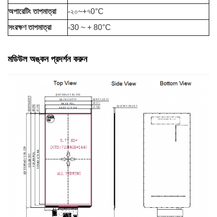
অপারেটিং তাপমাত্রা
-২০
~+৭
0°C
সংরক্ষণ তাপমাত্রা
-30 ~ + 80°C
মডিউল অঙ্কন প্রদর্শন করুন