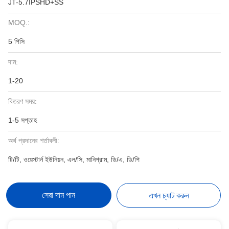
JT-5.7IPSHD+SS
MOQ.:
5 পিসি
দাম:
1-20
বিতরণ সময়:
1-5 সপ্তাহ
অর্থ প্রদানের শর্তাবলী:
টি/টি, ওয়েস্টার্ন ইউনিয়ন, এল/সি, মানিগ্রাম, ডি/এ, ডি/পি
সেরা দাম পান
এখন চ্যাট করুন