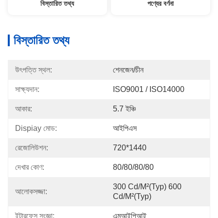
বিস্তারিত তথ্য
পণ্যের বর্ণনা
বিস্তারিত তথ্য
উৎপত্তি স্থল:
শেনজেন/চীন
সাক্ষ্যদান:
ISO9001 / ISO14000
আকার:
5.7 ইঞ্চি
Dispiay মোড:
আইপিএস
রেজোলিউশন:
720*1440
দেখার কোণ:
80/80/80/80
300 Cd/m²(Typ) 600 
আলোকসজ্জা:
Cd/m²(Typ)
ইন্টারফেস সংজ্ঞা:
এমআইপিআই