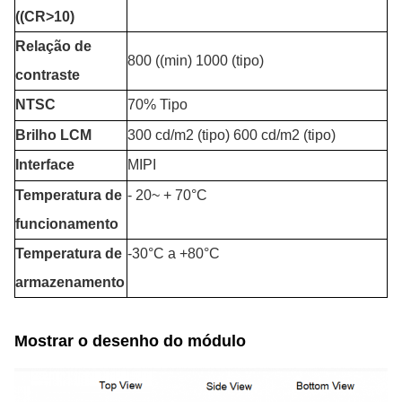
((CR>10)
Relação de
800 ((min) 1000 (tipo)
contraste
NTSC
70% Tipo
Brilho LCM
300 cd/m2 (tipo) 600 cd/m2 (tipo)
Interface
MIPI
Temperatura de
- 20
~ + 7
0°C
funcionamento
Temperatura de
-30°C a +80°C
armazenamento
Mostrar o desenho do módulo