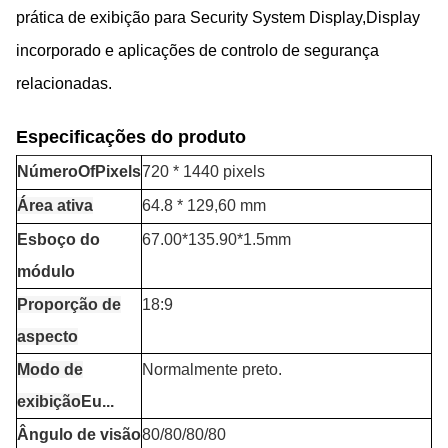
prática de exibição para Security System Display,Display
incorporado e aplicações de controlo de segurança
relacionadas.
Especificações do produto
Número
O
f
P
ixels
720 * 1440 pixels
Área ativa
64.8 * 129,60 mm
Esboço do
67.00*135.90*1.5mm
módulo
Proporção de
18:9
aspecto
Modo de
Normalmente preto.
exibição
Eu...
Ângulo de visão
80/80/80/80