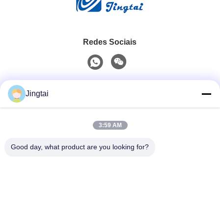
Redes Sociais
Contato rápido
Jingtai
Telefone
3:59 AM
0086-755-27491128
Good day, what product are you looking for?
E-Mail
wendy.wu@szjingtai.com.cn
Endereço
1º Andar, Edifício A, nº 4, Parque Industrial Aquático,