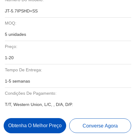
JT-5.7IPSHD+SS
MOQ:
5 unidades
Preço:
1-20
Tempo De Entrega:
1-5 semanas
Condições De Pagamento:
T/T, Western Union, L/C, , D/A, D/P.
Obtenha O Melhor Preço
Converse Agora