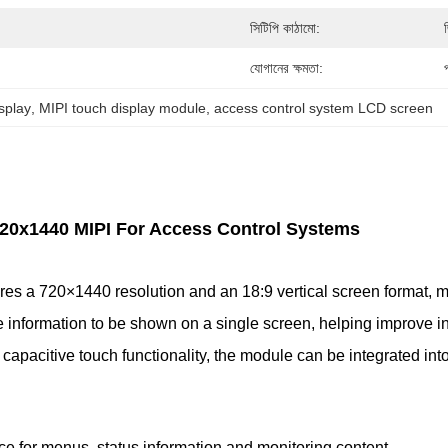
সিটিপি কাঠামো:
যোগানের ক্ষমতা:
splay
, 
MIPI touch display module
, 
access control system LCD screen
720x1440 MIPI For Access Control Systems
es a 720×1440 resolution and an 18:9 vertical screen format, m
 information to be shown on a single screen, helping improve int
acitive touch functionality, the module can be integrated into a
ace for menus, status information and monitoring content.