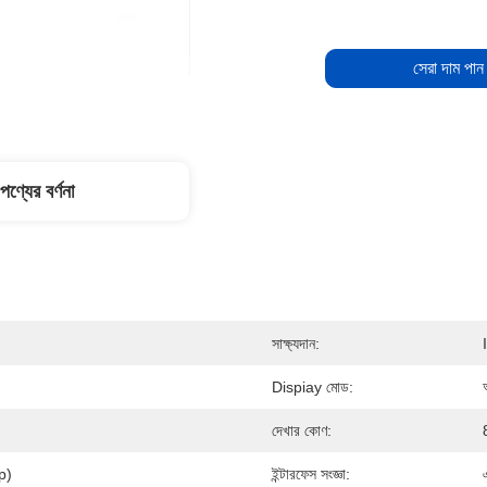
সেরা দাম পান
পণ্যের বর্ণনা
সাক্ষ্যদান:
Dispiay মোড:
দেখার কোণ:
p)
ইন্টারফেস সংজ্ঞা: