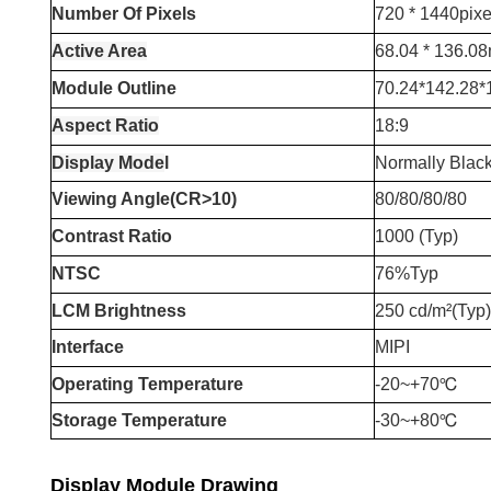
Number
O
f
P
ixels
720 * 1440pixe
Active Area
68.04 * 136.0
Module Outline
70.24*142.28
Aspect Ratio
18:9
Display Mode
l
Normally Blac
Viewing Angle(CR>10)
80/80/80/80
Contrast Ratio
1000 (Typ)
NTSC
76%Typ
LCM Brightness
250 cd/m²(Typ
Interface
MIPI
Operating Temperature
-20
~+7
0℃
Storage Temperature
-30~+80℃
Display Module Drawing