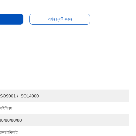
এখন চ্যাট করুন
ISO9001 / ISO14000
আইপিএস
80/80/80/80
এমআইপিআই