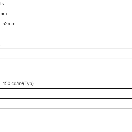
ls
8mm
*1.52mm
k
) 450 cd/m²(Typ)