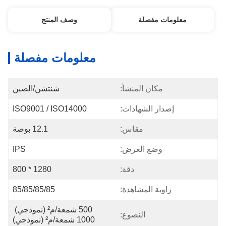
معلومات مفصلة
وصف المنتج
معلومات مفصلة
مكان المنشأ:
شنتشن/الصين
إصدار الشهادات:
ISO9001 / ISO14000
مقاس:
12.1 بوصة
وضع العرض:
IPS
دقة:
1280 * 800
زاوية المشاهدة:
85/85/85/85
500 شمعة/م² (نموذجي) 
النصوع:
1000 شمعة/م² (نموذجي)