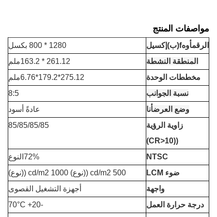
مواصفات المنتج
الرقم
أوه
f
(ب)
إكسيل
1280 * 800 بكسل
المنطقة النشطة
261.12 * 163.2ملم
مخططات الوحدة
275.12*179.2*6.76ملم
نسبة الجوانب
8:5
وضع العرض
أنا
عادةً أسود
زاوية الرؤية
85/85/85/85
((CR>10)
NTSC
72%النوع
ضوء LCM
500 cd/m2 ((نوع) 1000 cd/m2 ((نوع)
واجهة
أجهزة التشغيل القصوى
درجة حرارة العمل
-20
+ 7
0°C