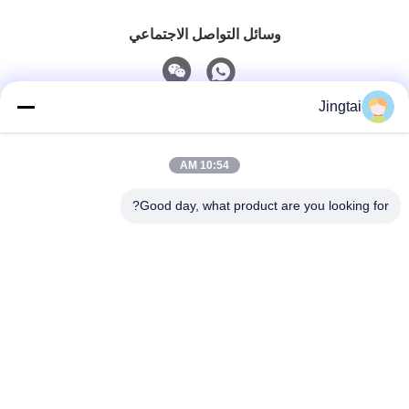
وسائل التواصل الاجتماعي
Jingtai
اتصال سريع
10:54 AM
الهاتف
0086-755-27491128
Good day, what product are you looking for?
البريد الإلكتروني
wendy.wu@szjingtai.com.cn
عنوان
الطابق الأول، المبنى أ، رقم 4، مجمع الصناعات المائية، طريق
هنغنان، قوشو، شيتشيانغ، منطقة باوان، شنتشن، الصين