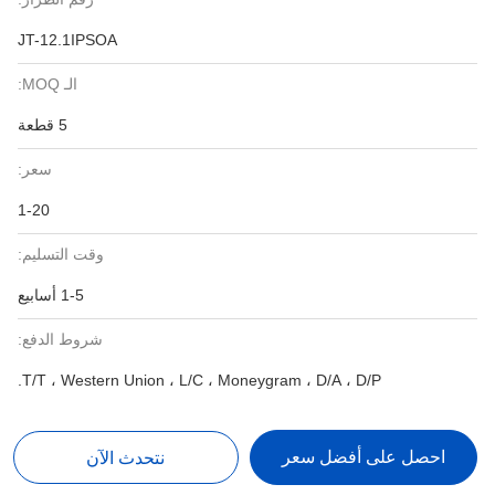
JT-12.1IPSOA
الـ MOQ:
5 قطعة
سعر:
1-20
وقت التسليم:
1-5 أسابيع
شروط الدفع:
T/T ، Western Union ، L/C ، Moneygram ، D/A ، D/P.
احصل على أفضل سعر
نتحدث الآن