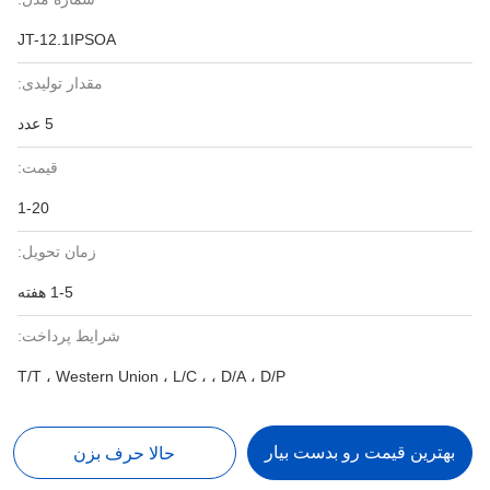
JT-12.1IPSOA
مقدار تولیدی:
5 عدد
قیمت:
1-20
زمان تحویل:
1-5 هفته
شرایط پرداخت:
T/T ، Western Union ، L/C ، ، D/A ، D/P
بهترین قیمت رو بدست بیار
حالا حرف بزن