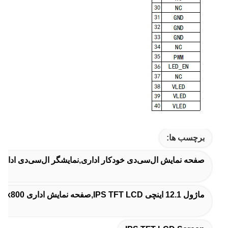
برچسب ها:
صفحه نمایش ال‌سی‌دی خودکار اداری,نمایشگر ال‌سی‌دی اداری
ماژول 12.1 اینچی IPS TFT LCD,صفحه نمایش اداری LVDS 1280x800,ماژول LCD TFT با گارانتی