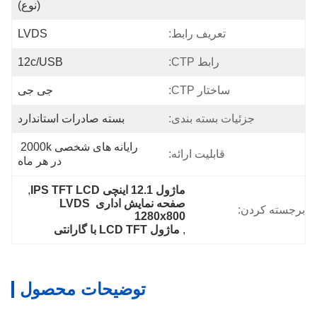
(نوع)
تعریف رابط:
LVDS
رابط CTP:
12c/USB
ساختار CTP:
جی جی
جزئیات بسته بندی:
بسته صادرات استاندارد
رایانه های شخصی 2000k 
قابلیت ارائه:
در هر ماه
ماژول 12.1 اینچی IPS TFT LCD
, 
صفحه نمایش اداری LVDS 
برجسته کردن:
1280x800
, 
ماژول LCD TFT با گارانتی
توضیحات محصول