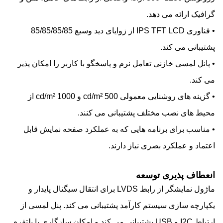
گرافیک ارائه می دهد.
• فناوری IPS TFT LCD از زوایای دید وسیع 85/85/85/85
پشتیبانی می کند.
• پانل لمسی خازنی تعامل نرم و پاسخگو با کاربر را امکان پذیر
می کند.
• گزینه های روشنایی معمولی 500 cd/m² و 1000 cd/m² از
محیط های نصب مختلف پشتیبانی می کنند.
• مناسب برای برنامه هایی که به عملکرد صفحه نمایش قابل
اعتماد و عملکرد بصری نیاز دارند.
انعطاف پذیری توسعه
ماژول نمایشگر از رابط LVDS برای انتقال سیگنال پایدار و
یکپارچه سازی سیستم کارآمد پشتیبانی می کند. پنل لمسی از
ارتباط I2C و USB پشتیبانی می کند و امکان سازگاری با پلتفرم