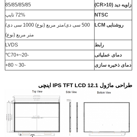
زاویه دید (CR>10)
85/85/85/85
NTSC
72% تایپ
روشنایی LCM
500 سی دی/متر مربع (نوع) 1000 سی دی/
متر مربع (نوع)
رابط
LVDS
دمای عملیاتی
-20
~+7
0℃
دمای ذخیره سازی
-30 ~ 80+
طراحی ماژول IPS TFT LCD 12.1 اینچی