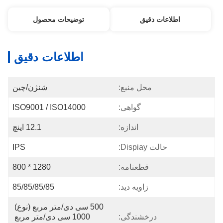
اطلاعات دقیق
توضیحات محصول
اطلاعات دقیق
محل منبع:
شنژن/چین
گواهی:
ISO9001 / ISO14000
اندازه:
12.1 اینچ
حالت Dispiay:
IPS
قطعنامه:
1280 * 800
زاویه دید:
85/85/85/85
500 سی دی/متر مربع (نوع) 
درخشندگی:
1000 سی دی/متر مربع 