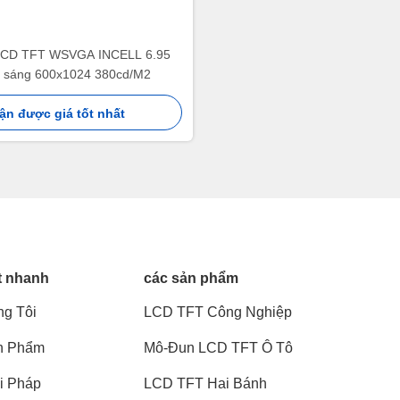
LCD TFT WSVGA INCELL 6.95
ộ sáng 600x1024 380cd/M2
ận được giá tốt nhất
t nhanh
các sản phẩm
g Tôi
LCD TFT Công Nghiệp
n Phẩm
Mô-Đun LCD TFT Ô Tô
i Pháp
LCD TFT Hai Bánh