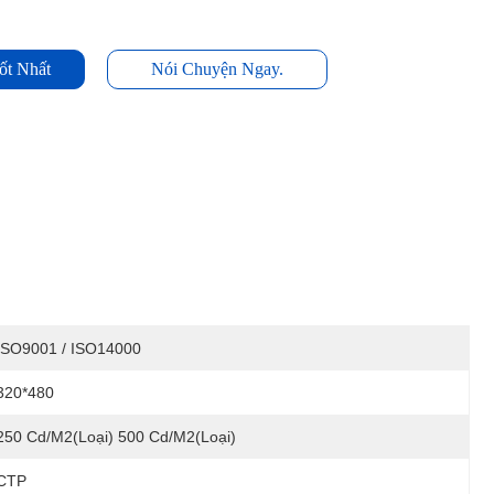
ốt Nhất
Nói Chuyện Ngay.
ISO9001 / ISO14000
320*480
250 Cd/m2(Loại) 500 Cd/m2(Loại)
CTP