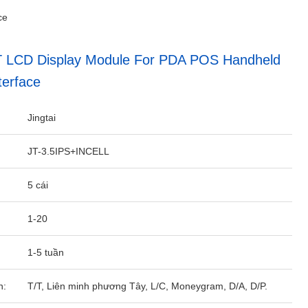
ce
FT LCD Display Module For PDA POS Handheld
terface
Jingtai
JT-3.5IPS+INCELL
5 cái
1-20
1-5 tuần
n:
T/T, Liên minh phương Tây, L/C, Moneygram, D/A, D/P.