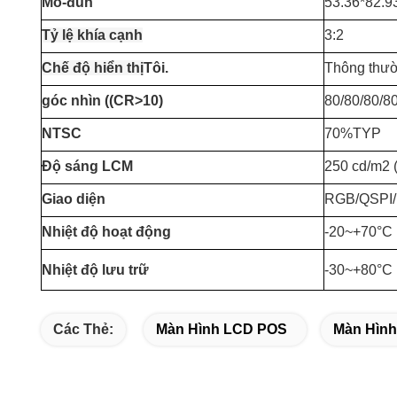
Mô-đun
53.36*82.
Tỷ lệ khía cạnh
3:2
Chế độ hiển thị
Tôi.
Thông thườ
góc nhìn ((CR>10)
80/80/80/8
NTSC
70%TYP
Độ sáng LCM
250 cd/m2 (
Giao diện
RGB/QSPI/
Nhiệt độ hoạt động
-20~+70°C
Nhiệt độ lưu trữ
-30~+80°C
Các Thẻ:
Màn Hình LCD POS
Màn Hìn