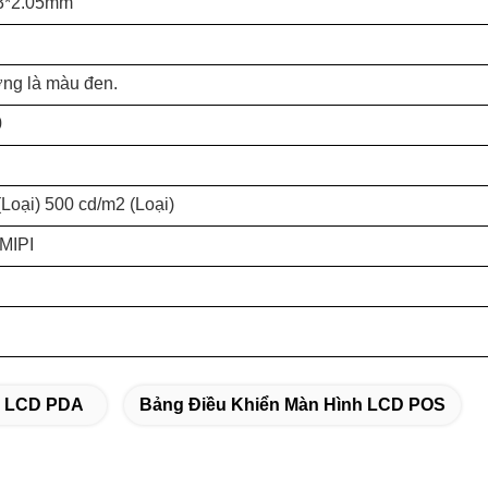
93*2.05mm
ng là màu đen.
0
Loại) 500 cd/m2 (Loại)
MIPI
h LCD PDA
Bảng Điều Khiển Màn Hình LCD POS