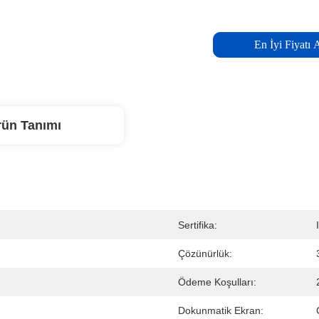
En İyi Fiyatı 
rün Tanımı
Sertifika:
Çözünürlük:
Ödeme Koşulları:
Dokunmatik Ekran: