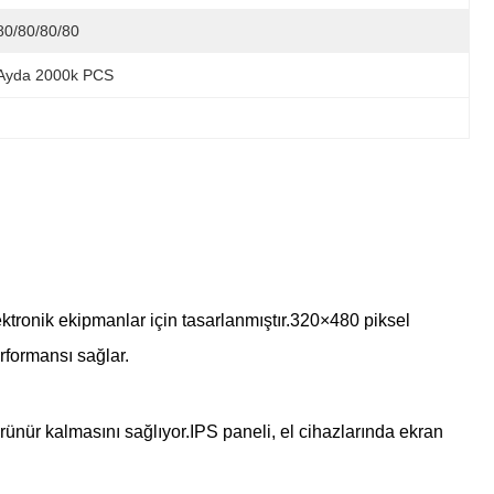
80/80/80/80
Ayda 2000k PCS
ktronik ekipmanlar için tasarlanmıştır.320×480 piksel
rformansı sağlar.
rünür kalmasını sağlıyor.IPS paneli, el cihazlarında ekran