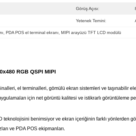
Görüş Açısı:
Yetenek Temini:
nı
, 
PDA POS el terminal ekranı
, 
MIPI arayüzü TFT LCD modülü
20x480 RGB QSPI MIPI
eri, el terminalleri, gömülü ekran sistemleri ve taşınabilir ele
gulamaları için net görüntü kalitesi ve istikrarlı görüntüleme pe
eknolojisini benimsiyor ve ekran içeriğinin farklı yönlerden gö
hazları ve PDA POS ekipmanları.