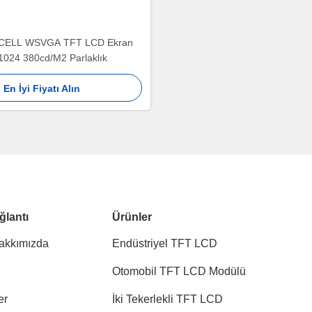
INCELL WSVGA TFT LCD Ekran
1024 380cd/M2 Parlaklık
En İyi Fiyatı Alın
ğlantı
Ürünler
akkımızda
Endüstriyel TFT LCD
Otomobil TFT LCD Modülü
er
İki Tekerlekli TFT LCD