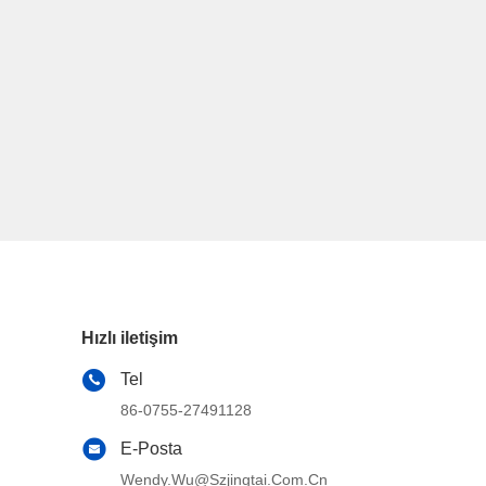
Hızlı iletişim
Tel
86-0755-27491128
E-Posta
Wendy.wu@szjingtai.com.cn