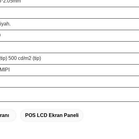
93*2.05mm
iyah.
0
tip) 500 cd/m2 (tip)
MIPI
ranı
POS LCD Ekran Paneli