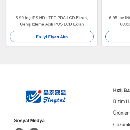
5.99 İnç IPS HD+ TFT PDA LCD Ekran,
6.95 İnç 
Geniş İzleme Açılı POS LCD Ekran
600x
En İyi Fiyatı Alın
Hızlı Ba
Bizim H
Ürünler
Sosyal Medya
Çözüml