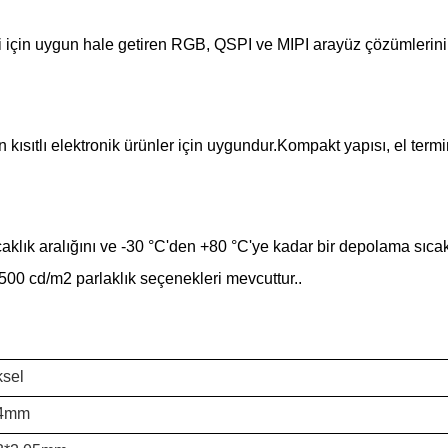
i için uygun hale getiren RGB, QSPI ve MIPI arayüz çözümlerini
ısıtlı elektronik ürünler için uygundur.Kompakt yapısı, el termina
lık aralığını ve -30 °C'den +80 °C'ye kadar bir depolama sıcaklık
500 cd/m2 parlaklık seçenekleri mevcuttur..
ksel
44mm