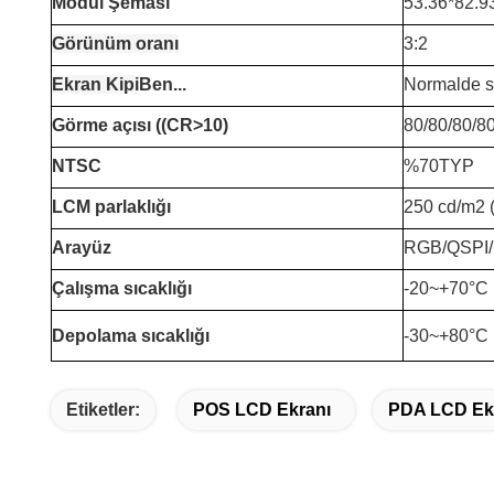
Modül Şeması
53.36*82.
Görünüm oranı
3:2
Ekran Kipi
Ben...
Normalde s
Görme açısı ((CR>10)
80/80/80/8
NTSC
%70TYP
LCM parlaklığı
250 cd/m2 (
Arayüz
RGB/QSPI/
Çalışma sıcaklığı
-20~+70°C
Depolama sıcaklığı
-30~+80°C
Etiketler:
POS LCD Ekranı
PDA LCD Ek