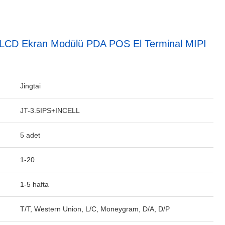
 LCD Ekran Modülü PDA POS El Terminal MIPI
Jingtai
JT-3.5IPS+INCELL
5 adet
1-20
1-5 hafta
T/T, Western Union, L/C, Moneygram, D/A, D/P