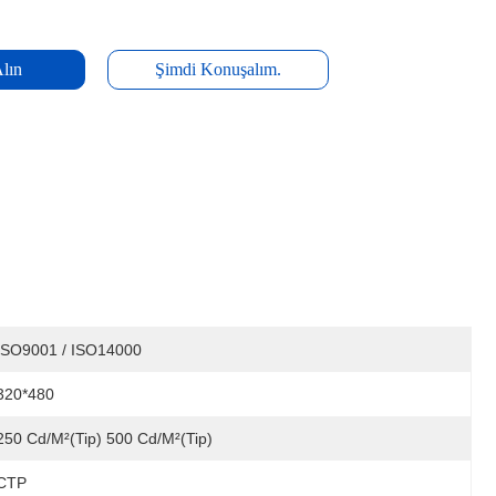
Alın
Şimdi Konuşalım.
ISO9001 / ISO14000
320*480
250 Cd/m²(Tip) 500 Cd/m²(Tip)
CTP