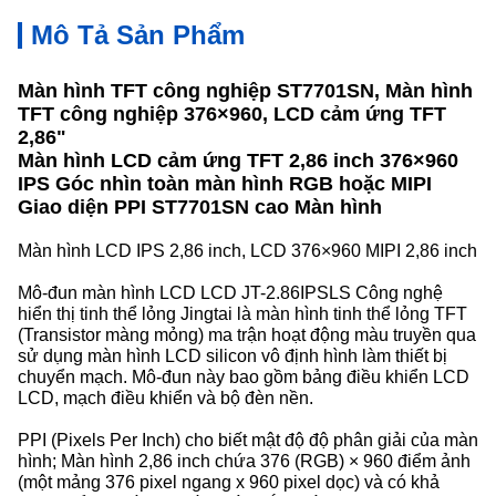
Mô Tả Sản Phẩm
Màn hình TFT công nghiệp ST7701SN, Màn hình
TFT công nghiệp 376×960, LCD cảm ứng TFT
2,86"
Màn hình LCD cảm ứng TFT 2,86 inch 376×960
IPS Góc nhìn toàn màn hình RGB hoặc MIPI
Giao diện PPI ST7701SN cao Màn hình
Màn hình LCD IPS 2,86 inch, LCD 376×960 MIPI 2,86 inch
Mô-đun màn hình LCD LCD JT-2.86IPSLS Công nghệ
hiển thị tinh thể lỏng Jingtai là màn hình tinh thể lỏng TFT
(Transistor màng mỏng) ma trận hoạt động màu truyền qua
sử dụng màn hình LCD silicon vô định hình làm thiết bị
chuyển mạch. Mô-đun này bao gồm bảng điều khiển LCD
LCD, mạch điều khiển và bộ đèn nền.
PPI (Pixels Per Inch) cho biết mật độ độ phân giải của màn
hình; Màn hình 2,86 inch chứa 376 (RGB) × 960 điểm ảnh
(một mảng 376 pixel ngang x 960 pixel dọc) và có khả