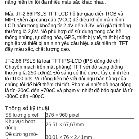
năng hiển thị tối đa nhiều màu sắc khác nhau.
Mẫu JT-2.86IPSLS TFT LCD hỗ trợ giao diện RGB và
MIPI. Điện áp cung cấp (VCC) để điều khiển màn hình
LCD nằm trong khoảng từ 2,4V đến 3,3V, với giá trị thông
thường là 2,8V. Nó phù hợp để sử dụng trong các hệ
thống nhúng, tự động hóa, GPS, thiết bị y tế, thiết bị công
nghiệp và thiết bị an ninh yêu cầu hiệu suất hiển thị TFT
đầy màu sắc, chất lượng cao.
JT-2.86IPSLS là loại TFT IPS-LCD (IPS dùng để chỉ
Chuyển mạch trên mặt phẳng) TFT với độ sáng thông
thường là 250 cd/m2. Độ sáng có thể được tùy chỉnh lên
tới 1000 nits. Vui lòng liên hệ với đội ngũ bán hàng của
chúng tôi để biết thêm chi tiết. Phạm vi nhiệt độ hoạt động
là từ -20oC đến +70oC và phạm vi nhiệt độ bảo quản là từ
-30oC đến +80oC.
Thông số kỹ thuật
Số lượng pixel
376 × 960 pixel
Khu vực hoạt
26,51 × 67,67mm
động
Đề cương mô-
30,01 × 76 × 2,41mm