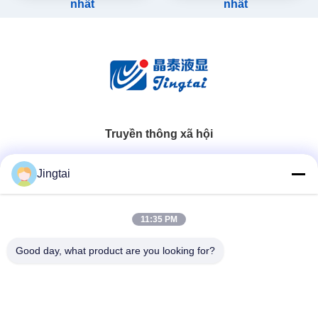
nhất
nhất
Truyền thông xã hội
Liên lạc nhanh
Jingtai
Điện thoại
11:35 PM
0086-755-27491128
Good day, what product are you looking for?
Email
wendy.wu@szjingtai.com.cn