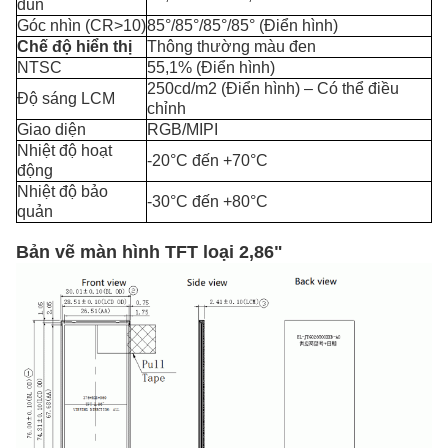
đun
Góc nhìn (CR>10)
85°/85°/85°/85° (Điển hình)
Chế độ hiển thị
Thông thường màu đen
NTSC
55,1% (Điển hình)
250cd/m2 (Điển hình) – Có thể điều
Độ sáng LCM
chỉnh
Giao diện
RGB/MIPI
Nhiệt độ hoạt
-20°C đến +70°C
động
Nhiệt độ bảo
-30°C đến +80°C
quản
Bản vẽ màn hình TFT loại 2,86"