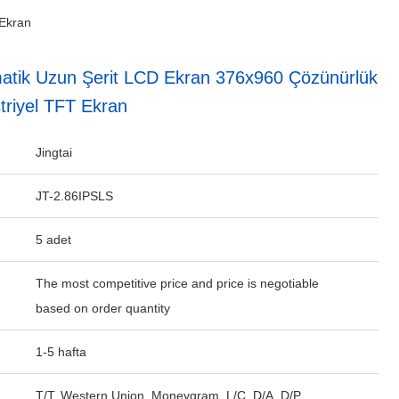
 Ekran
atik Uzun Şerit LCD Ekran 376x960 Çözünürlük
riyel TFT Ekran
Jingtai
JT-2.86IPSLS
5 adet
The most competitive price and price is negotiable
based on order quantity
1-5 hafta
T/T, Western Union, Moneygram, L/C, D/A, D/P