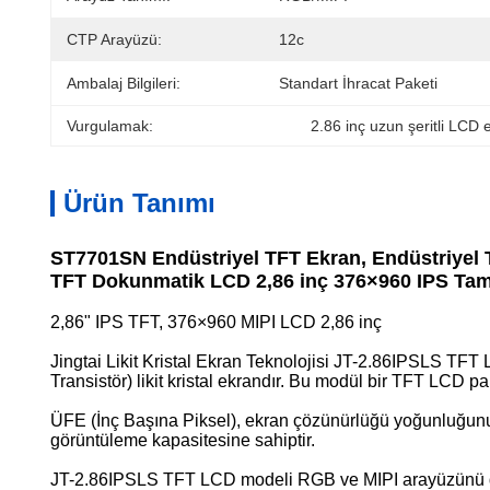
CTP Arayüzü:
12c
Ambalaj Bilgileri:
Standart İhracat Paketi
Vurgulamak:
2.86 inç uzun şeritli LCD 
Ürün Tanımı
ST7701SN Endüstriyel TFT Ekran, Endüstriyel
TFT Dokunmatik LCD 2,86 inç 376×960 IPS Ta
2,86" IPS TFT, 376×960 MIPI LCD 2,86 inç
Jingtai Likit Kristal Ekran Teknolojisi JT-2.86IPSLS TFT
Transistör) likit kristal ekrandır. Bu modül bir TFT LCD p
ÜFE (İnç Başına Piksel), ekran çözünürlüğü yoğunluğunu gö
görüntüleme kapasitesine sahiptir.
JT-2.86IPSLS TFT LCD modeli RGB ve MIPI arayüzünü destek