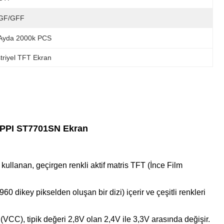
GF/GFF
Ayda 2000k PCS
triyel TFT Ekran
 PPI ST7701SN Ekran
ullanan, geçirgen renkli aktif matris TFT (İnce Film
dikey pikselden oluşan bir dizi) içerir ve çeşitli renkleri
CC), tipik değeri 2,8V olan 2,4V ile 3,3V arasında değişir.