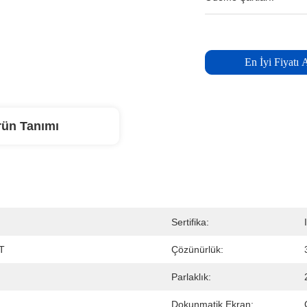
En İyi Fiyatı 
rün Tanımı
Sertifika:
FT
Çözünürlük:
Parlaklık:
Dokunmatik Ekran: