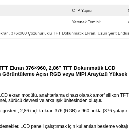
CTP Yapısı:
Yetenek Temini:
ekran
, 
376x960 Çözünürlüklü TFT Dokunmatik Ekran
, 
Uzun Şerit Endüs
 TFT Ekran 376×960, 2,86" TFT Dokunmatik LCD
m Görüntüleme Açısı RGB veya MIPI Arayüzü Yüksek
 LCD ekran modülü, anahtarlama cihazı olarak amorf silikon TFT k
anel, sürücü devresi ve arka ışık ünitesinden oluşur.
sterir; 2,86 inçlik ekran 376 (RGB) × 960 nokta (376 yatay x 960 
ler. LCD paneli çalıştırmak için kullanılan besleme voltajı (V