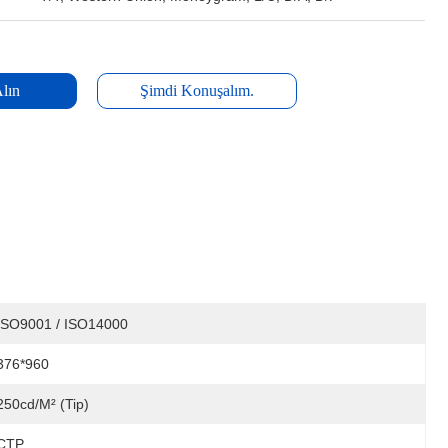
Alın
Şimdi Konuşalım.
ISO9001 / ISO14000
376*960
250cd/m² (tip)
CTP