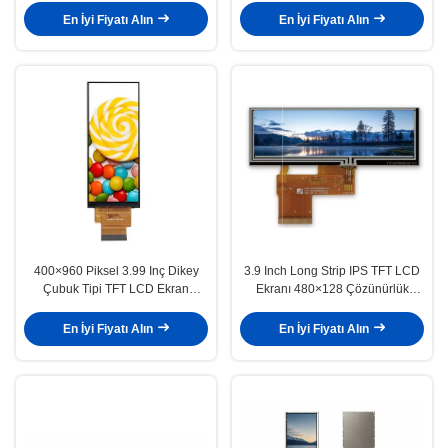
Şerit LCD Ekran
En İyi Fiyatı Alın
En İyi Fiyatı Alın
400×960 Piksel 3.99 Inç Dikey
3.9 Inch Long Strip IPS TFT LCD
Çubuk Tipi TFT LCD Ekran
Ekranı 480×128 Çözünürlük
400Cd/M2 Parlaklık TFT Ekranı
380cd/M2 Endüstriyel Kontrol için
En İyi Fiyatı Alın
En İyi Fiyatı Alın