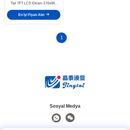
Tipi TFT LCD Ekranı 376x960
Çözüm 250cd/M2 Endüstriyel TFT
Ekranı
En İyi Fiyatı Alın
1
Sosyal Medya