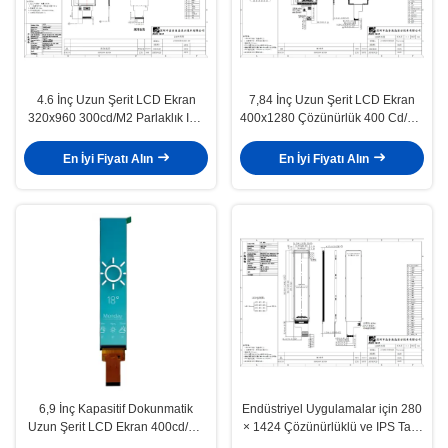
4.6 İnç Uzun Şerit LCD Ekran
7,84 İnç Uzun Şerit LCD Ekran
320x960 300cd/M2 Parlaklık IPS
400x1280 Çözünürlük 400 Cd/M2
Tam Görüş Açısı
Parlaklık
En İyi Fiyatı Alın
En İyi Fiyatı Alın
6,9 İnç Kapasitif Dokunmatik
Endüstriyel Uygulamalar için 280
Uzun Şerit LCD Ekran 400cd/M2
× 1424 Çözünürlüklü ve IPS Tam
Parlaklık 280×1424
Görüntüleme Açılı 6.1 İnç Uzun