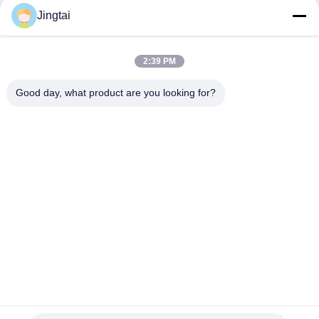
Hızlı iletişim
Jingtai
Tel
2:39 PM
0086-755-27491128
Good day, what product are you looking for?
E-Posta
wendy.wu@szjingtai.com.cn
Adres
1. Kat, A Binası, No. 4, Su Ürünleri Sanayi Parkı,
Hengnan Yolu, Gushu, Xixiang, Bao'an Bölgesi,
Shenzhen, Çin
Gizlilik Politikası
|
Site Haritası
Çin İyi Kalite Endüstriyel TFT LCD Tedarikçi. Telif hakkı © 2025-
2026 Shenzhen Jingtai Liquid Crystal Display Technology Co.,Ltd.