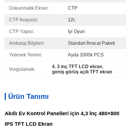
Dokunmatik Ekran:
CTP
CTP Arayüzü:
12c
CTP Yapısı:
İyi Oyun
Ambalaj Bilgileri:
Standart İhracat Paketi
Yetenek Temini:
Ayda 2000k PCS
4
, 
3 inç TFT LCD ekran
, 
Vurgulamak:
geniş görüş açılı TFT ekran
Ürün Tanımı
Akıllı Ev Kontrol Panelleri için 4,3 İnç 480×800
IPS TFT LCD Ekran