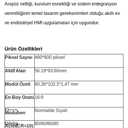
Arayüz netliği, kurulum esnekliği ve sistem entegrasyon
verimliliğinin temel tasarım gereksinimleri olduğu akıllı ev
ve endüstriyel HMI uygulamaları için uygundur.
Ürün Özellikleri
Piksel Sayısı
480*800 piksel
Aktif Alan
56.19*93.60mm
Modül Özeti
60,36*102,5*1,47 mm
En Boy Oranı
16:9
Ekran
Normalde Siyah
Modu
ben
Görüş
80/80/80/80
Açısı(CR>10)