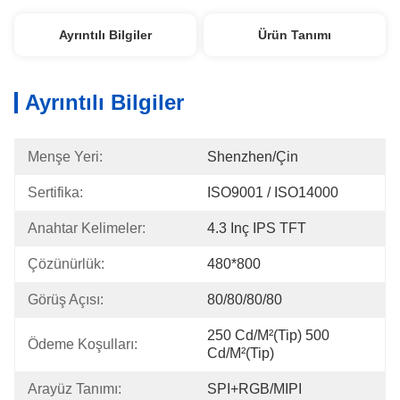
Ayrıntılı Bilgiler
Ürün Tanımı
Ayrıntılı Bilgiler
Menşe Yeri:
Shenzhen/Çin
Sertifika:
ISO9001 / ISO14000
Anahtar Kelimeler:
4.3 Inç IPS TFT
Çözünürlük:
480*800
Görüş Açısı:
80/80/80/80
250 Cd/m²(Tip) 500 
Ödeme Koşulları:
Cd/m²(Tip)
Arayüz Tanımı:
SPI+RGB/MIPI