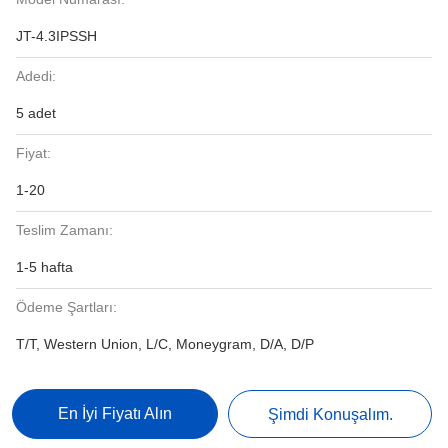
JT-4.3IPSSH
Adedi:
5 adet
Fiyat:
1-20
Teslim Zamanı:
1-5 hafta
Ödeme Şartları:
T/T, Western Union, L/C, Moneygram, D/A, D/P
En İyi Fiyatı Alın
Şimdi Konuşalım.