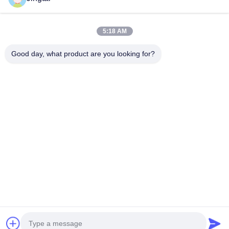
Tel
5:18 AM
0086-755-27491128
Good day, what product are you looking for?
E-Posta
wendy.wu@szjingtai.com.cn
Adres
1. Kat, A Binası, No. 4, Su Ürünleri Sanayi Parkı,
Hengnan Yolu, Gushu, Xixiang, Bao'an Bölgesi,
Shenzhen, Çin
Gizlilik Politikası
|
Site Haritası
Çin İyi Kalite Endüstriyel TFT LCD Tedarikçi. Telif hakkı © 2025-
2026 Shenzhen Jingtai Liquid Crystal Display Technology Co.,Ltd.
- Tüm haklar saklıdır.