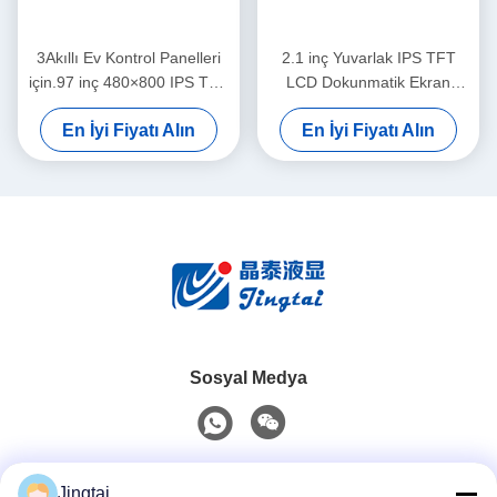
3Akıllı Ev Kontrol Panelleri
2.1 inç Yuvarlak IPS TFT
için.97 inç 480×800 IPS TFT
LCD Dokunmatik Ekran
LCD Ekranı
480×480 Akıllı Ev Kontrol
En İyi Fiyatı Alın
En İyi Fiyatı Alın
Panelleri İçin MIPI RGB
Arayüzü
Sosyal Medya
Hızlı iletişim
Jingtai