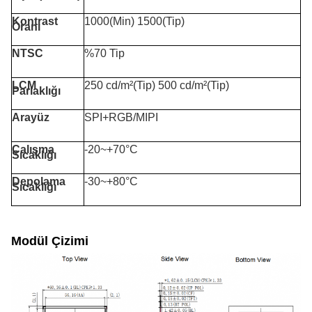
Kontrast
1000(Min) 1500(Tip)
Oranı
NTSC
%70 Tip
LCM
250 cd/m²(Tip) 500 cd/m²(Tip)
Parlaklığı
Arayüz
SPI+RGB/MIPI
Çalışma
-20~+70°C
Sıcaklığı
Depolama
-30~+80°C
Sıcaklığı
Modül Çizimi