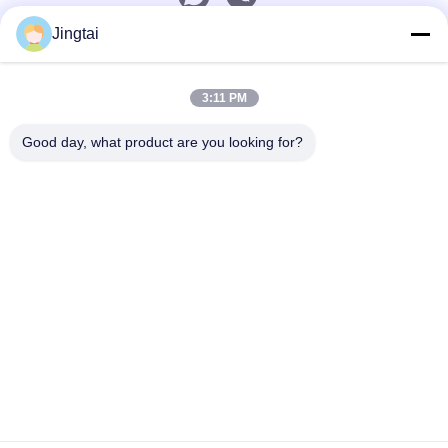
Jingtai
빠른 연락
3:11 PM
Tel
0086-755-27491128
Good day, what product are you looking for?
이메일
wendy.wu@szjingtai.com.cn
주소
중국 선전시 바오안구 시샹 가구 가두 헝난로 4번 수산공
업원 A동 1층
개인 정보 정책
|
사이트맵
중국 좋은 품질 산업용 TFT LCD 공급업체. 저작권 © 2025-2026