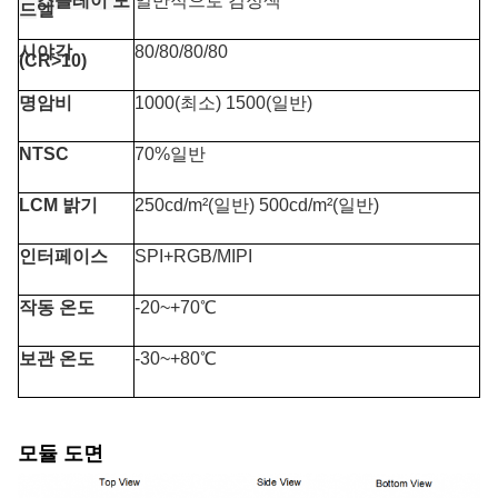
디스플레이 모
일반적으로 검정색
드
엘
시야각
80/80/80/80
(CR>10)
명암비
1000(최소) 1500(일반)
NTSC
70%일반
LCM 밝기
250cd/m²(일반) 500cd/m²(일반)
인터페이스
SPI+RGB/MIPI
작동 온도
-20~+70℃
보관 온도
-30~+80℃
모듈 도면