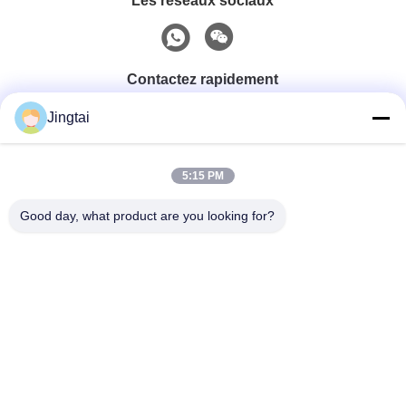
Les réseaux sociaux
Contactez rapidement
Jingtai
Téléphone
0086-755-27491128
5:15 PM
Good day, what product are you looking for?
E-Mail
wendy.wu@szjingtai.com.cn
Adresse
1er étage, Bâtiment A, N° 4, Parc Industriel Aquatique,
Route Hengnan, Gushu, Xixiang, District de Bao'an,
Shenzhen, Chine