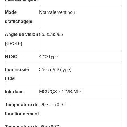
Mode
Normalement noir
d'affichage
je
Angle de vision
85/85/85/85
(CR>10)
NTSC
47%Type
Luminosité
350 cd/m² (type)
LCM
Interface
MCU/QSPI/RVB/MIPI
Température de
-20 ~ + 70 ℃
fonctionnement
Température de
-30~+80℃