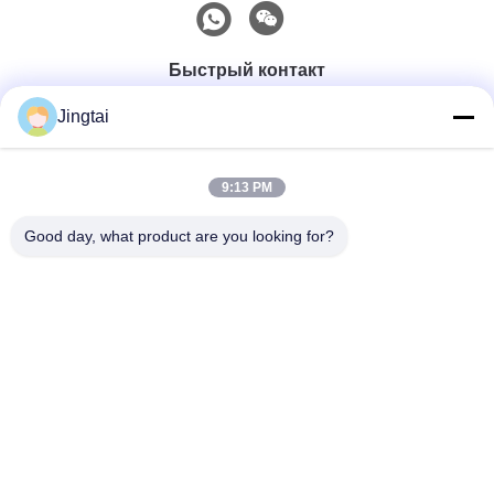
Быстрый контакт
Jingtai
Телефон
0086-755-27491128
9:13 PM
Good day, what product are you looking for?
Электронная Почта
wendy.wu@szjingtai.com.cn
Адрес
1-й этаж, Здание A, № 4, Промышленный парк
водных ресурсов, Хэннан Роуд, Гушу, Сисян, район
Баоань, Шэньчжэнь, Китай