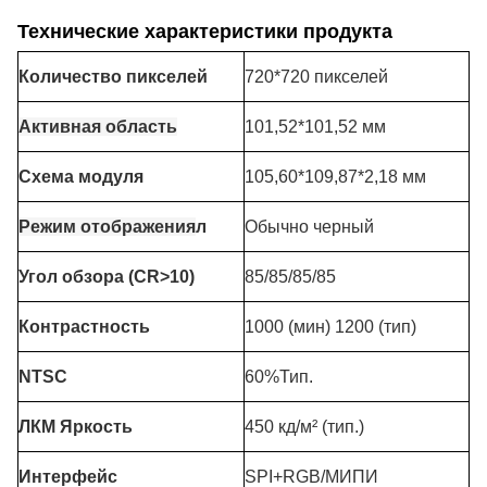
Технические характеристики продукта
Количество пикселей
720*720 пикселей
Активная область
101,52*101,52 мм
Схема модуля
105,60*109,87*2,18 мм
Режим отображения
л
Обычно черный
Угол обзора (CR>10)
85/85/85/85
Контрастность
1000 (мин) 1200 (тип)
NTSC
60%Тип.
ЛКМ Яркость
450 кд/м² (тип.)
Интерфейс
SPI+RGB/МИПИ