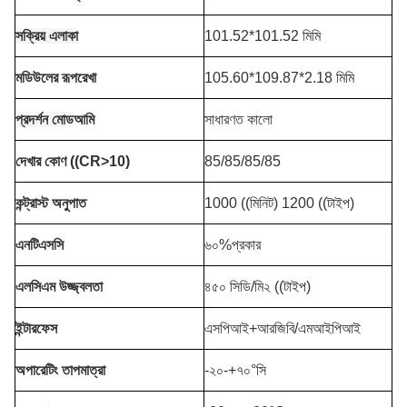
সক্রিয় এলাকা
101.52*101.52 মিমি
মডিউলের রূপরেখা
105.60*109.87*2.18 মিমি
প্রদর্শন মোড
আমি
সাধারণত কালো
দেখার কোণ ((CR>10)
85/85/85/85
কন্ট্রাস্ট অনুপাত
1000 ((মিনিট) 1200 ((টাইপ)
এনটিএসসি
৬০%প্রকার
এলসিএম উজ্জ্বলতা
৪৫০ সিডি/মি২ ((টাইপ)
ইন্টারফেস
এসপিআই+আরজিবি/এমআইপিআই
অপারেটিং তাপমাত্রা
-২০-+৭০°সি