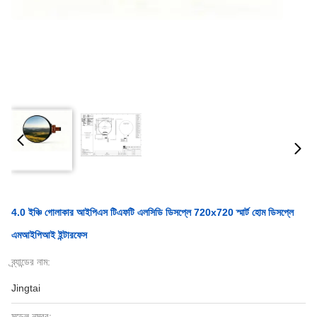
4.0 ইঞ্চি গোলাকার আইপিএস টিএফটি এলসিডি ডিসপ্লে 720x720 স্মার্ট হোম ডিসপ্লে
এমআইপিআই ইন্টারফেস
ব্র্যান্ডের নাম:
Jingtai
মডেল নম্বর: