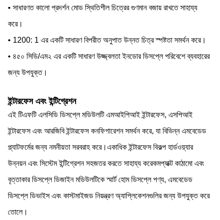
• সাধারণত কালো প্রদর্শন মোড স্থিতিশীল চিত্রের গুণমান বজায় রাখতে সাহায্য
করে।
• 1200: 1 এর একটি সাধারণ বিপরীত অনুপাত উন্নত চিত্র স্পষ্টতা সমর্থন করে।
• ৪৫০ সিডি/এম২ এর একটি সাধারণ উজ্জ্বলতা ইনডোর ডিসপ্লে পরিবেশে ব্যবহারের
জন্য উপযুক্ত।
ইন্টারফেস এবং ইন্টিগ্রেশন
এই টিএফটি এলসিডি ডিসপ্লে মডিউলটি এমআইপিআই ইন্টারফেস, এসপিআই
ইন্টারফেস এবং আরজিবি ইন্টারফেস কনফিগারেশন সমর্থন করে, যা বিভিন্ন এমবেডেড
প্ল্যাটফর্মের জন্য নমনীয়তা সরবরাহ করে।একাধিক ইন্টারফেস বিকল্প হার্ডওয়্যার
উন্নয়ন এবং সিস্টেম ইন্টিগ্রেশন সহজতর করতে সাহায্য করেকমপ্যাক্ট কাঠামো এবং
বৃত্তাকার ডিসপ্লে ডিজাইন মডিউলটিকে স্মার্ট হোম ডিসপ্লে পণ্য, এমবেডেড
ডিসপ্লে ডিভাইস এবং কাস্টমাইজড নিয়ন্ত্রণ অ্যাপ্লিকেশনগুলির জন্য উপযুক্ত করে
তোলে।