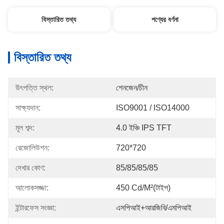
বিস্তারিত তথ্য
পণ্যের বর্ণনা
বিস্তারিত তথ্য
উৎপত্তি স্থল:
শেনজেন/চীন
সাক্ষ্যদান:
ISO9001 / ISO14000
মূল শব্দ:
4.0 ইঞ্চি IPS TFT
রেজোলিউশন:
720*720
দেখার কোণ:
85/85/85/85
আলোকসজ্জা:
450 Cd/m²(টাইপ)
ইন্টারফেস সংজ্ঞা:
এসপিআই+আরজিবি/এমপিআই