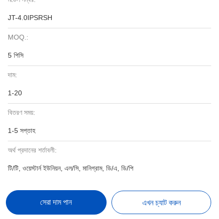
JT-4.0IPSRSH
MOQ.:
5 পিসি
দাম:
1-20
বিতরণ সময়:
1-5 সপ্তাহ
অর্থ প্রদানের শর্তাবলী:
টি/টি, ওয়েস্টার্ন ইউনিয়ন, এল/সি, মানিগ্রাম, ডি/এ, ডি/পি
সেরা দাম পান
এখন চ্যাট করুন