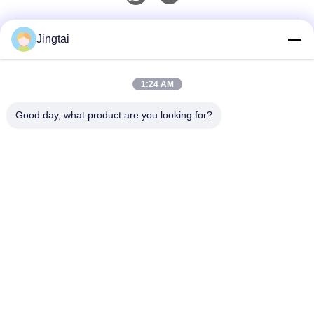
Szybki kontakt
Jingtai
Tel.
1:24 AM
0086-755-27491128
Good day, what product are you looking for?
Wiadomość Elektroniczna
wendy.wu@szjingtai.com.cn
Adres
1. piętro, Budynek A, nr 4, Park Przemysłowy Aquatic,
Hengnan Road, Gushu, Xixiang, Dzielnica Bao'an,
Shenzhen, Chiny
Polityka Prywatności
|
Sitemap