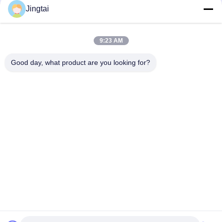
Jingtai
迅速な連絡
9:23 AM
Tel
0086-755-27491128
Good day, what product are you looking for?
メール
wendy.wu@szjingtai.com.cn
住所
中国深セン市宝安区西郷街道固戍恒南路4号水産工業園A
棟1階
プライバシーポリシー規約
|
地図
中国の良質 工業用TFTLCD メーカー。Copyright© 2025-2026
Shenzhen Jingtai Liquid Crystal Display Technology Co.,Ltd. . 複