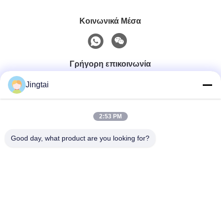
Κοινωνικά Μέσα
Γρήγορη επικοινωνία
Jingtai
Τηλ.
0086-755-27491128
2:53 PM
Good day, what product are you looking for?
Ηλεκτρονικό
wendy.wu@szjingtai.com.cn
Διεύθυνση
1ος Όροφος, Κτίριο Α, No. 4, Βιομηχανικό Πάρκο
Aquatic, Οδός Hengnan, Gushu, Xixiang, Περιοχή
Bao'an, Shenzhen, Κίνα