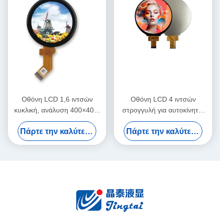
Οθόνη LCD 1,6 ιντσών
Οθόνη LCD 4 ιντσών
κυκλική, ανάλυση 400×400,
στρογγυλή για αυτοκίνητα,
300cd/m2 για έξυπνες
ανάλυσης 720x720 pixels,
Πάρτε την καλύτερη τιμή
Πάρτε την καλύτερη τιμή
οικιακές συσκευές
υψηλής φωτεινότητας