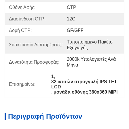
Οθόνη Αφής:
CTP
Διασύνδεση CTP:
12C
Δομή CTP:
GF/GFF
Τυποποιημένο Πακέτο 
Συσκευασία Λεπτομέρειες:
Εξαγωγής
2000k Υπολογιστές Ανά 
Δυνατότητα Προσφοράς:
Μήνα
1
, 
32 ιντσών στρογγυλή IPS TFT 
Επισημαίνω:
LCD
, 
μονάδα οθόνης 360x360 MIPI
Περιγραφή Προϊόντων