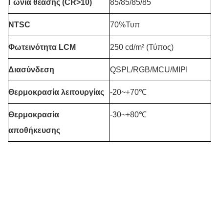
Γωνία θέασης (CR>10)
85/85/85/85
NTSC
70%Τυπ
Φωτεινότητα LCM
250 cd/m² (Τύπος)
Διασύνδεση
QSPL/RGB/MCU/MIPI
Θερμοκρασία λειτουργίας
-20~+70℃
Θερμοκρασία
-30~+80℃
αποθήκευσης