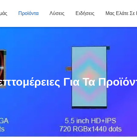
Εμάς
Προϊόντα
Λύσεις
Ειδήσεις
Μας Ελάτε Σε
επτομέρειες Για Τα Προϊόν