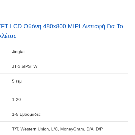
 TFT LCD Οθόνη 480x800 MIPI Διεπαφή Για Το
κλέτας
Jingtai
JT-3.5IPSTW
5 τεμ
1-20
1-5 Εβδομάδες
T/T, Western Union, L/C, MoneyGram, D/A, D/P