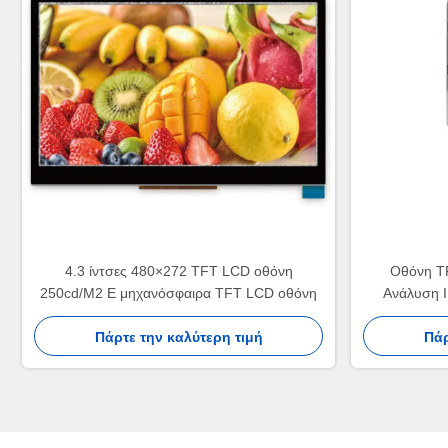
4.3 ίντσες 480×272 TFT LCD οθόνη
Οθόνη T
250cd/M2 E μηχανόσφαιρα TFT LCD οθόνη
Ανάλυση I
Πάρτε την καλύτερη τιμή
Πάρ