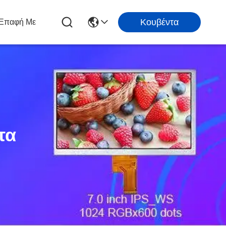
Κουβέντα
 Επαφή Με
τα