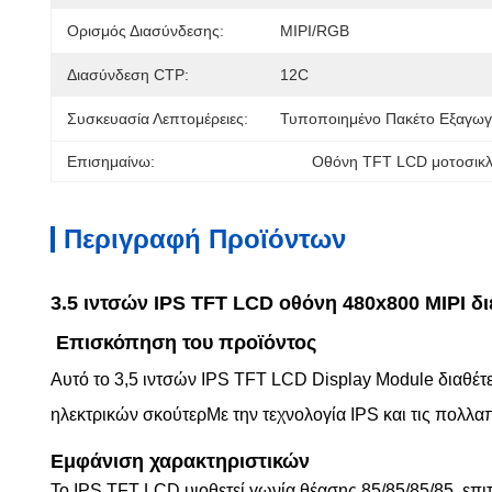
Ορισμός Διασύνδεσης:
MIPI/RGB
Διασύνδεση CTP:
12C
Συσκευασία Λεπτομέρειες:
Τυποποιημένο Πακέτο Εξαγω
Επισημαίνω:
Οθόνη TFT LCD μοτοσικλ
Περιγραφή Προϊόντων
3.5 ιντσών IPS TFT LCD οθόνη 480x800 MIPI δ
Επισκόπηση του προϊόντος
Αυτό το 3,5 ιντσών IPS TFT LCD Display Module διαθέτε
ηλεκτρικών σκούτερΜε την τεχνολογία IPS και τις πολλ
Εμφάνιση χαρακτηριστικών
Το IPS TFT LCD υιοθετεί γωνία θέασης 85/85/85/85, επ