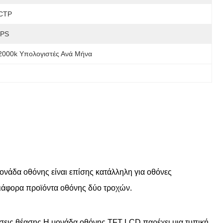
CTP
IPS
2000k Υπολογιστές Ανά Μήνα
ονάδα οθόνης είναι επίσης κατάλληλη για οθόνες
διάφορα προϊόντα οθόνης δύο τροχών.
έσεις θέασης.Η μονάδα οθόνης TFT LCD παρέχει μια τυπική