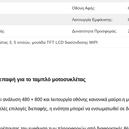
Οθόνη Αφής:
Λειτουργία Εμφάνισης:
γής
Δυνατότητα Προσφοράς:
έτας 3
, 
5 ιντσών
, 
μονάδα TFT LCD διασύνδεσης MIPI
ιεπαφή για το ταμπλό μοτοσυκλέτας
ι ανάλυση 480 × 800 και λειτουργία οθόνης κανονικά μαύρο.η μ
απλές επιλογές διεπαφής, η ενότητα μπορεί να ενσωματωθεί σε 
ιτρέποντας την εμφάνιση των πληροφοριών από διαφορετικές θ