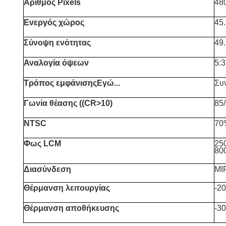
Αριθμός Pixels
480
Ενεργός χώρος
45
Σύνοψη ενότητας
49
Αναλογία όψεων
5:3
Τρόπος εμφάνισης
Εγώ...
Συ
Γωνία θέασης ((CR>10)
85/
NTSC
70
Φως LCM
250
800
Διασύνδεση
MI
Θέρμανση λειτουργίας
-2
Θέρμανση αποθήκευσης
-3