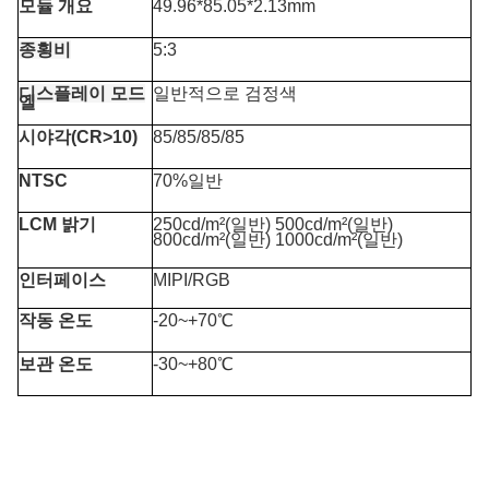
모듈 개요
49.96*85.05*2.13mm
종횡비
5:3
디스플레이 모드
일반적으로 검정색
엘
시야각(CR>10)
85/85/85/85
NTSC
70%일반
LCM 밝기
250cd/m²(일반) 500cd/m²(일반)
800cd/m²(일반) 10
00cd/m²(일반)
인터페이스
MIPI/RGB
작동 온도
-20~+70℃
보관 온도
-30~+80℃