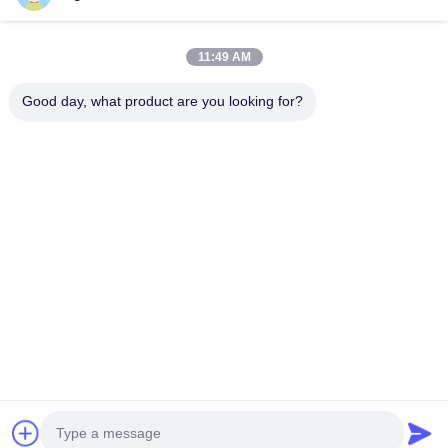
11:49 AM
Tel
0086-755-27491128
Good day, what product are you looking for?
이메일
wendy.wu@szjingtai.com.cn
주소
중국 선전시 바오안구 시샹 가구 가두 헝난로 4번 수산공
업원 A동 1층
개인 정보 정책
|
사이트맵
중국 좋은 품질 산업용 TFT LCD 공급업체. 저작권 © 2025-2026
Shenzhen Jingtai Liquid Crystal Display Technology Co.,Ltd. . 판
권 소유.