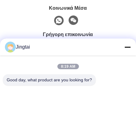
Κοινωνικά Μέσα
Γρήγορη επικοινωνία
Jingtai
Τηλ.
0086-755-27491128
8:19 AM
Good day, what product are you looking for?
Ηλεκτρονικό
wendy.wu@szjingtai.com.cn
Διεύθυνση
1ος Όροφος, Κτίριο Α, No. 4, Βιομηχανικό Πάρκο
Aquatic, Οδός Hengnan, Gushu, Xixiang, Περιοχή
Bao'an, Shenzhen, Κίνα