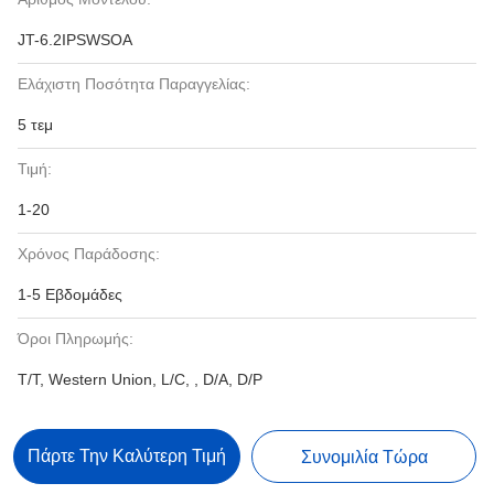
JT-6.2IPSWSOA
Ελάχιστη Ποσότητα Παραγγελίας:
5 τεμ
Τιμή:
1-20
Χρόνος Παράδοσης:
1-5 Εβδομάδες
Όροι Πληρωμής:
T/T, Western Union, L/C, , D/A, D/P
Πάρτε Την Καλύτερη Τιμή
Συνομιλία Τώρα