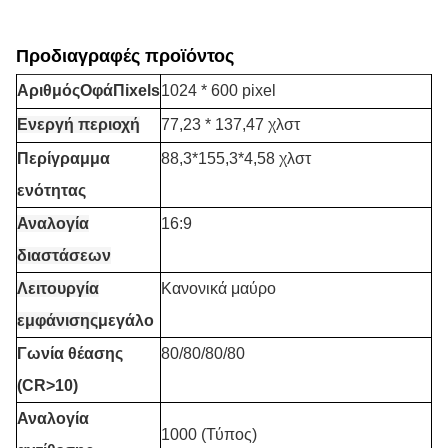
Προδιαγραφές προϊόντος
Αριθμός
Ο
φά
Π
ixels
1024 * 600 pixel
Ενεργή περιοχή
77,23 * 137,47 χλστ
Περίγραμμα
88,3*155,3*4,58 χλστ
ενότητας
Αναλογία
16:9
διαστάσεων
Λειτουργία
Κανονικά μαύρο
εμφάνισης
μεγάλο
Γωνία θέασης
80/80/80/80
(CR>10)
Αναλογία
1000 (Τύπος)