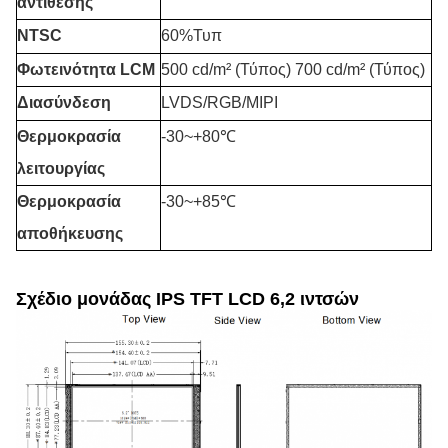
αντίθεσης
NTSC
60%Τυπ
Φωτεινότητα LCM
500 cd/m² (Τύπος) 700 cd/m² (Τύπος)
Διασύνδεση
LVDS/RGB/MIPI
Θερμοκρασία
-30
~+8
0℃
λειτουργίας
Θερμοκρασία
-30~+85℃
αποθήκευσης
Σχέδιο μονάδας IPS TFT LCD 6,2 ιντσών