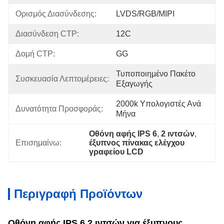
Ορισμός Διασύνδεσης:
LVDS/RGB/MIPI
Διασύνδεση CTP:
12C
Δομή CTP:
GG
Τυποποιημένο Πακέτο 
Συσκευασία Λεπτομέρειες:
Εξαγωγής
2000k Υπολογιστές Ανά 
Δυνατότητα Προσφοράς:
Μήνα
Οθόνη αφής IPS 6
, 
2 ιντσών
, 
Επισημαίνω:
έξυπνος πίνακας ελέγχου 
γραφείου LCD
Περιγραφή Προϊόντων
Οθόνη αφής IPS 6,2 ιντσών για έξυπνους