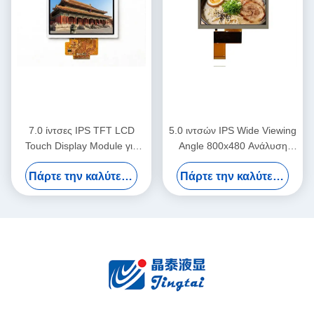
7.0 ίντσες IPS TFT LCD
5.0 ιντσών IPS Wide Viewing
Touch Display Module για
Angle 800x480 Ανάλυση
ενσωματωμένα συστήματα
Γραφείο Αυτοματοποιημένη
Πάρτε την καλύτερη τιμή
Πάρτε την καλύτερη τιμή
αυτοματισμού γραφείου
TFT LCD Μονάδα