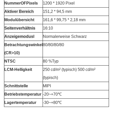
Nummer
O
F
P
ixels
1200 * 1920 Pixel
Aktiver Bereich
151,2 * 94,5 mm
Modulübersicht
161,6 * 99,75 * 2,18 mm
Seitenverhältnis
16:10
Anzeigemodus
l
Normalerweise Schwarz
Betrachtungswinkel
80/80/80/80
(CR>10)
NTSC
80 %Typ
LCM-Helligkeit
250 cd/m² (typisch) 500 cd/m²
(typisch)
Schnittstelle
MIPI
Betriebstemperatur
-20
~+7
0℃
Lagertemperatur
-30~+80℃