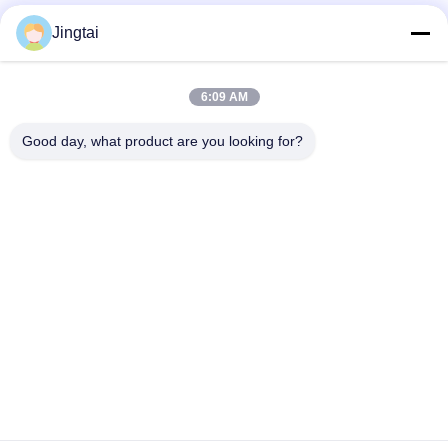
Schnelle Kontaktaufnahme
Jingtai
Telefon
6:09 AM
0086-755-27491128
Good day, what product are you looking for?
E-Mail-Adresse
wendy.wu@szjingtai.com.cn
Adresse
1. Etage, Gebäude A, Nr. 4, Aquatic Industrial Park,
Hengnan Road, Gushu, Xixiang, Bao'an Bezirk,
Shenzhen, China
Privacy Policy
|
Sitemap
Gute Qualität Chinas Industrielle TFT-LCD Lieferant. Copyright-©