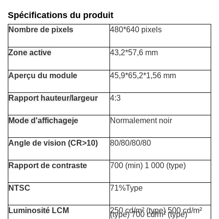
Spécifications du produit
Nombre de pixels
480*640 pixels
Zone active
43,2*57,6 mm
Aperçu du module
45,9*65,2*1,56 mm
Rapport hauteur/largeur
4:3
Mode d'affichage
je
Normalement noir
Angle de vision (CR>10)
80/80/80/80
Rapport de contraste
700 (min) 1 000 (type)
NTSC
71%Type
Luminosité LCM
250 cd/m² (type) 500 cd/m²
(type) 700 cd/m² (type)