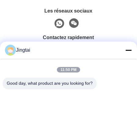
Les réseaux sociaux
Contactez rapidement
Jingtai
Téléphone
0086-755-27491128
11:50 PM
Good day, what product are you looking for?
E-Mail
wendy.wu@szjingtai.com.cn
Adresse
1er étage, Bâtiment A, N° 4, Parc Industriel Aquatique,
Route Hengnan, Gushu, Xixiang, District de Bao'an,
Shenzhen, Chine