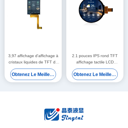
3,97 affichage d'affichage à
2.1 pouces IPS rond TFT
cristaux liquides de TFT de
affichage tactile LCD
pouce 480×800 IPS pour les
480×480 MIPI Interface RVB
Obtenez Le Meilleur Prix
Obtenez Le Meilleur Prix
panneaux de commande de
pour les panneaux de
maison futée
commande de la maison
intelligente