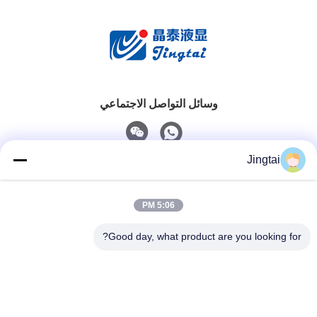
وسائل التواصل الاجتماعي
Jingtai
اتصال سريع
5:06 PM
الهاتف
0086-755-27491128
Good day, what product are you looking for?
البريد الإلكتروني
wendy.wu@szjingtai.com.cn