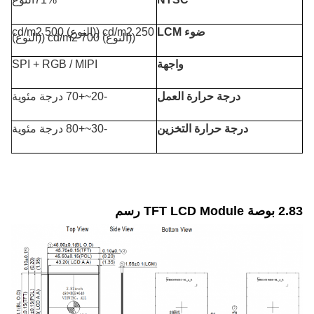
ضوء LCM
250 cd/m2 ((النوع) 500 cd/m2
((النوع) 700 cd/m2 ((النوع)
واجهة
SPI + RGB / MIPI
درجة حرارة العمل
-20~+70 درجة مئوية
درجة حرارة التخزين
-30~+80 درجة مئوية
2.83 بوصة TFT LCD Module رسم