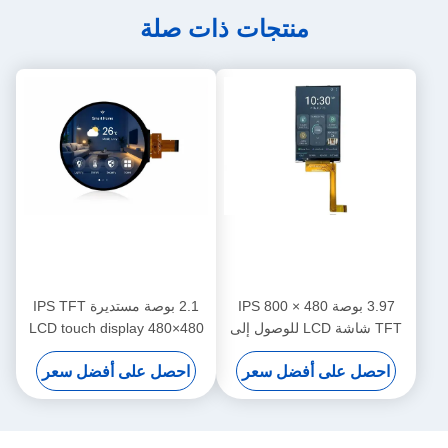
منتجات ذات صلة
3.97 بوصة 480 × 800 IPS
2.1 بوصة مستديرة IPS TFT
TFT شاشة LCD للوصول إلى
LCD touch display 480×480
لوحات التحكم في المنزل الذكي
MIPI واجهة RGB لوحة التحكم
احصل على أفضل سعر
احصل على أفضل سعر
في المنزل الذكي