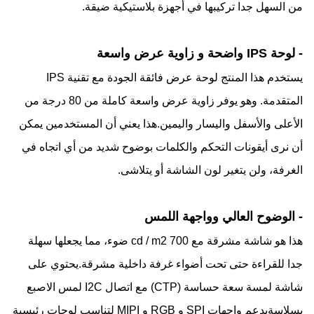
من السهل جدا تركيبها في أجهزة بلاستيكية ضيقة.
- لوحة IPS واضحة و زاوية عرض واسعة
يستخدم هذا المنتج لوحة عرض فائقة الجودة مع تقنية IPS
المتقدمة. وهو يوفر زاوية عرض واسعة كاملة من 80 درجة من
الأعلى والأسفل واليسار واليمين.هذا يعني أن المستخدمين يمكن
أن نرى أيقونات التحكم والكلمات بوضوح شديد من أي اتجاه في
الغرفة، ولن يتغير لون الشاشة أو يتلاشى.
- الوضوح العالي وواجهة اللمس
هذا هو شاشة مشرقة مع 700 cd / m2 ضوء، مما يجعلها سهلة
جدا للقراءة حتى تحت أضواء غرفة داخلية مشرقة.يحتوي على
شاشة لمسة سعة حساسة (CTP) مع اتصال I2C لمس الاصبع
بسلاسةيدعم واجهات SPI و RGB و MIPI لتناسب لوحات رئيسية