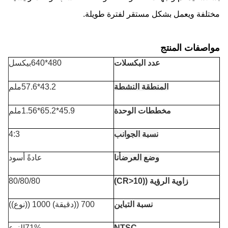
مختلفة ويعمل بشكل مستقر لفترة طويلة.
مواصفات المنتج
عدد البكسلات
480*640بيكسل
المنطقة النشطة
43.2*57.6ملم
مخططات الوحدة
45.9*65.2*1.56ملم
نسبة الجوانب
4:3
وضع العرض
أنا
عادةً أسود
زاوية الرؤية ((CR>10)
80/80/80
نسبة التباين
700 ((دقيقة) 1000 ((نوع))
NTSC
71%النوع