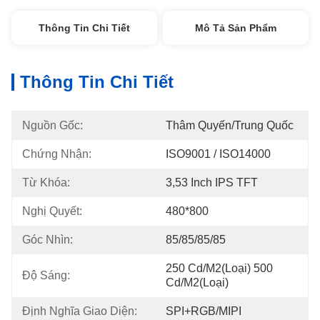
Thông Tin Chi Tiết
Mô Tả Sản Phẩm
Thông Tin Chi Tiết
Nguồn Gốc:
Thâm Quyến/Trung Quốc
Chứng Nhận:
ISO9001 / ISO14000
Từ Khóa:
3,53 Inch IPS TFT
Nghị Quyết:
480*800
Góc Nhìn:
85/85/85/85
250 Cd/m2(Loại) 500 
Độ Sáng:
Cd/m2(Loại)
Định Nghĩa Giao Diện:
SPI+RGB/MIPI