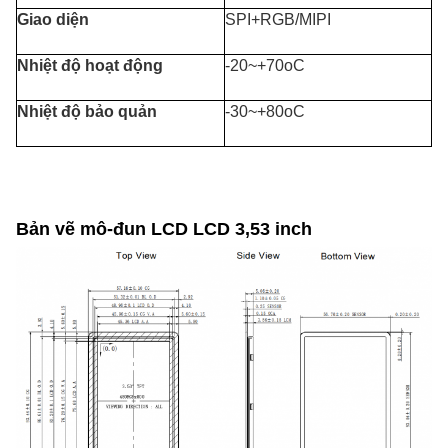
Giao diện
SPI+RGB/MIPI
Nhiệt độ hoạt động
-20~+70oC
Nhiệt độ bảo quản
-30~+80oC
Bản vẽ mô-đun LCD LCD 3,53 inch