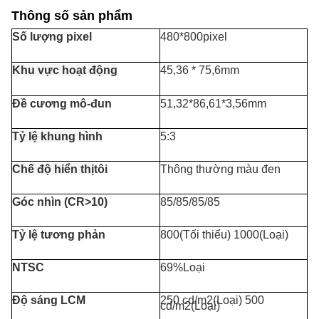
Thông số sản phẩm
Số lượng pixel
480*800pixel
Khu vực hoạt động
45,36 * 75,6mm
Đề cương mô-đun
51,32*86,61*3,56mm
Tỷ lệ khung hình
5:3
Chế độ hiển thị
tôi
Thông thường màu đen
Góc nhìn (CR>10)
85/85/85/85
Tỷ lệ tương phản
800(Tối thiểu) 1000(Loại)
NTSC
69%Loại
Độ sáng LCM
250 cd/m2(Loại) 500
cd/m2(Loại)