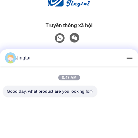
Truyền thông xã hội
Liên lạc nhanh
Jingtai
Điện thoại
8:47 AM
0086-755-27491128
Good day, what product are you looking for?
Email
wendy.wu@szjingtai.com.cn
Địa chỉ
Tầng 1, Tòa nhà A, Số 4, Khu công nghiệp Thủy sản,