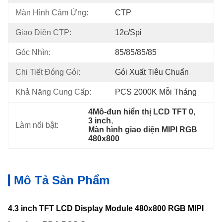
Màn Hình Cảm Ứng:
CTP
Giao Diện CTP:
12c/spi
Góc Nhìn:
85/85/85/85
Chi Tiết Đóng Gói:
Gói Xuất Tiêu Chuẩn
Khả Năng Cung Cấp:
PCS 2000K Mỗi Tháng
4Mô-đun hiển thị LCD TFT 0
, 
3 inch
, 
Làm nổi bật:
Màn hình giao diện MIPI RGB 
480x800
Mô Tả Sản Phẩm
4.3 inch TFT LCD Display Module 480x800 RGB MIPI