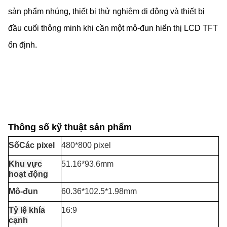
sản phẩm nhúng, thiết bị thử nghiệm di động và thiết bị
đầu cuối thông minh khi cần một mô-đun hiển thị LCD TFT
ổn định.
Thông số kỹ thuật sản phẩm
Số
Các pixel
480*800 pixel
Khu vực
51.16*93.6mm
hoạt động
Mô-đun
60.36*102.5*1.98mm
Tỷ lệ khía
16:9
cạnh