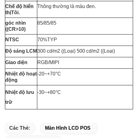
Chế độ hiển
Thông thường là màu đen.
thị
Tôi.
góc nhìn
85/85/85
((CR>10)
NTSC
70%TYP
Độ sáng LCM
300 cd/m2 ((Loại) 500 cd/m2 ((Loại)
Giao diện
RGB/MIPI
Nhiệt độ hoạt
-20~+70°C
động
Nhiệt độ lưu
-30~+80°C
trữ
Các Thẻ:
Màn Hình LCD POS