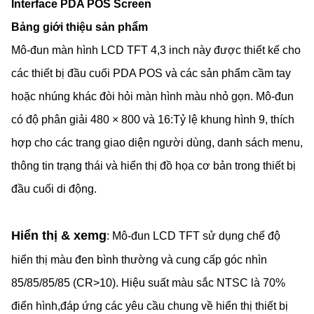
Interface PDA POS Screen
Bảng giới thiệu sản phẩm
Mô-đun màn hình LCD TFT 4,3 inch này được thiết kế cho
các thiết bị đầu cuối PDA POS và các sản phẩm cầm tay
hoặc nhúng khác đòi hỏi màn hình màu nhỏ gọn. Mô-đun
có độ phân giải 480 × 800 và 16:Tỷ lệ khung hình 9, thích
hợp cho các trang giao diện người dùng, danh sách menu,
thông tin trạng thái và hiển thị đồ họa cơ bản trong thiết bị
đầu cuối di động.
Hiển thị & xem
g
: Mô-đun LCD TFT sử dụng chế độ
hiển thị màu đen bình thường và cung cấp góc nhìn
85/85/85/85 (CR>10). Hiệu suất màu sắc NTSC là 70%
điển hình,đáp ứng các yêu cầu chung về hiển thị thiết bị