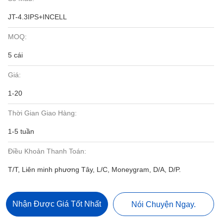
JT-4.3IPS+INCELL
MOQ:
5 cái
Giá:
1-20
Thời Gian Giao Hàng:
1-5 tuần
Điều Khoản Thanh Toán:
T/T, Liên minh phương Tây, L/C, Moneygram, D/A, D/P.
Nhận Được Giá Tốt Nhất
Nói Chuyện Ngay.