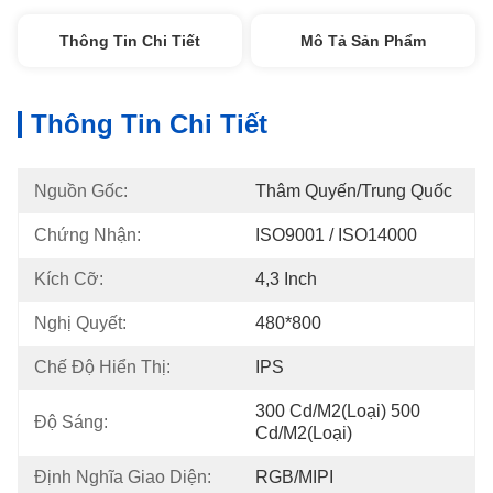
Thông Tin Chi Tiết
Mô Tả Sản Phẩm
Thông Tin Chi Tiết
Nguồn Gốc:
Thâm Quyến/Trung Quốc
Chứng Nhận:
ISO9001 / ISO14000
Kích Cỡ:
4,3 Inch
Nghị Quyết:
480*800
Chế Độ Hiển Thị:
IPS
300 Cd/m2(Loại) 500 
Độ Sáng:
Cd/m2(Loại)
Định Nghĩa Giao Diện:
RGB/MIPI