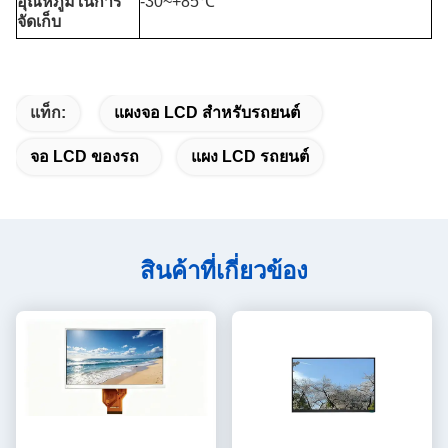
อุณหภูมิในการ
-30~+85℃
จัดเก็บ
แท็ก:
แผงจอ LCD สำหรับรถยนต์
จอ LCD ของรถ
แผง LCD รถยนต์
สินค้าที่เกี่ยวข้อง