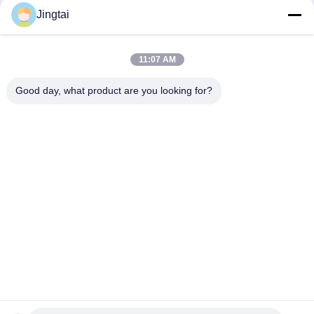
Jingtai
ติดต่อเร็ว
11:07 AM
โทรศัพท์
0086-755-27491128
Good day, what product are you looking for?
อีเมล
wendy.wu@szjingtai.com.cn
ที่อยู่
ชั้น 1 อาคาร A เลขที่ 4 สวนอุตสาหกรรมเพาะเลี้ยงสัตว์น้ำ
ถนนเหิงหนาน กูชู, ซีเซียง เขตเป่าอัน เซินเจิ้น ประเทศจีน
นโยบายความเป็นส่วนตัว
|
แผนผังเว็บไซต์
จีน คุณภาพดี LCD TFT อุตสาหกรรม ผู้จัดจําหน่าย.ลิขสิทธิ์ 2025-
2026 Shenzhen Jingtai Liquid Crystal Display Technology Co.,Ltd.