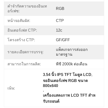
คำจำกัดความของอินเท
RGB
อร์เฟซ:
หน้าจอสัมผัส:
CTP
อินเตอร์เฟส CTP:
12c
โครงสร้าง CTP:
GF/GFF
แพ็คเกจการส่งออก
รายละเอียดการบรรจุ:
มาตรฐาน
สามารถในการผลิต:
พีซี 2000k ต่อเดือน
3.54 นิ้ว IPS TFT โมดูล LCD
, 
จออินเตอร์เฟซ RGB ขนาด 
800x640
เน้น:
, 
เครื่องแสดงภาพ LCD TFT สําห
รับรถยนต์