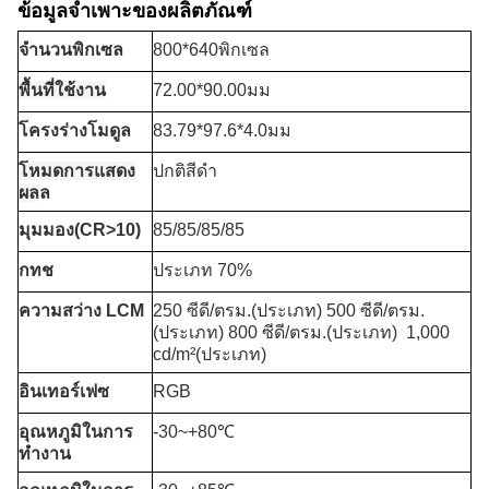
ข้อมูลจำเพาะของผลิตภัณฑ์
จำนวนพิกเซล
800*640พิกเซล
พื้นที่ใช้งาน
72.00*90.00มม
โครงร่างโมดูล
83.79*97.6*4.0มม
โหมดการแสดง
ปกติสีดำ
ผล
ล
มุมมอง(CR>10)
85/85/85/85
กทช
ประเภท 70%
ความสว่าง LCM
250 ซีดี/ตรม.(ประเภท) 500 ซีดี/ตรม.
(ประเภท) 800 ซีดี/ตรม.(ประเภท)
1,000
cd/m²(ประเภท)
อินเทอร์เฟซ
RGB
อุณหภูมิในการ
-30~+80℃
ทำงาน