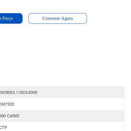
r Preço
Converse Agora
ISO9001 / ISO14000
240*320
600 Cd/m2
CTP