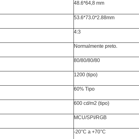
48.6*64,8 mm
53.6*73.0*2.88mm
4:3
Normalmente preto.
80/80/80/80
1200 (tipo)
60% Tipo
600 cd/m2 (tipo)
MCU/SPI/RGB
-20°C a +70°C