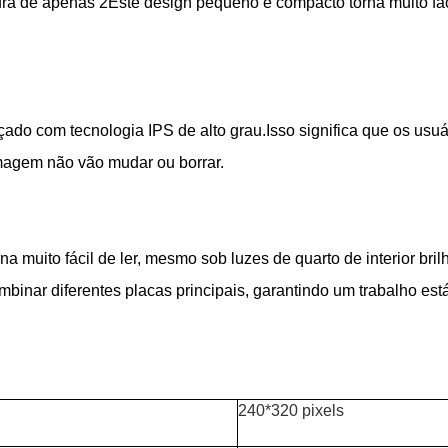
 de apenas 2Este design pequeno e compacto torna muito fácil
do com tecnologia IPS de alto grau.Isso significa que os usuá
imagem não vão mudar ou borrar.
na muito fácil de ler, mesmo sob luzes de quarto de interior b
nar diferentes placas principais, garantindo um trabalho está
240*320 pixels