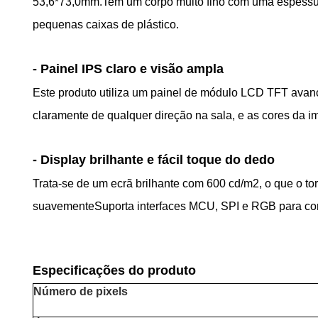
53,6*73,0mm.Tem um corpo muito fino com uma espessura
pequenas caixas de plástico.
- Painel IPS claro e visão ampla
Este produto utiliza um painel de módulo LCD TFT avança
claramente de qualquer direção na sala, e as cores da 
- Display brilhante e fácil toque do dedo
Trata-se de um ecrã brilhante com 600 cd/m2, o que o tor
suavementeSuporta interfaces MCU, SPI e RGB para combi
Especificações do produto
Número de pixels