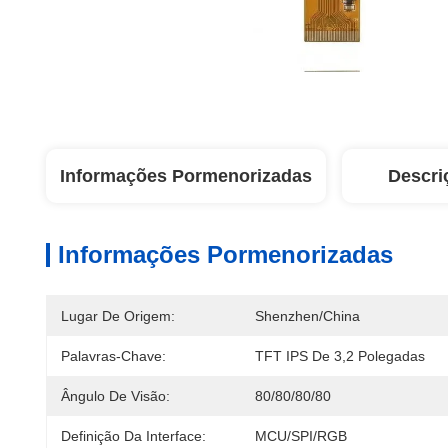
Informações Pormenorizadas
Descri
Informações Pormenorizadas
Lugar De Origem:
Shenzhen/China
Palavras-Chave:
TFT IPS De 3,2 Polegadas
Ângulo De Visão:
80/80/80/80
Definição Da Interface:
MCU/SPI/RGB