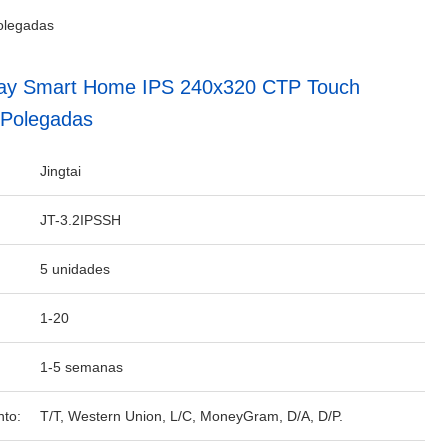
olegadas
lay Smart Home IPS 240x320 CTP Touch
2 Polegadas
Jingtai
JT-3.2IPSSH
5 unidades
1-20
1-5 semanas
to:
T/T, Western Union, L/C, MoneyGram, D/A, D/P.