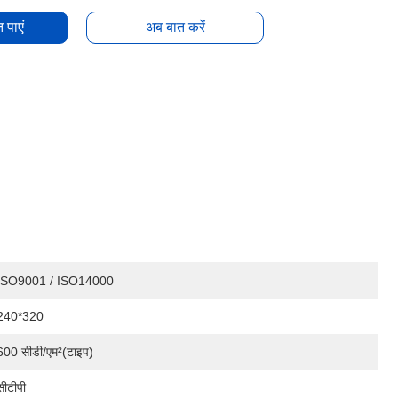
 पाएं
अब बात करें
ISO9001 / ISO14000
240*320
600 सीडी/एम²(टाइप)
सीटीपी