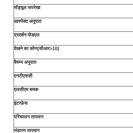
मॉड्यूल रूपरेखा
आस्पेक्ट अनुपात
प्रदर्शन मोड
एल
देखने का कोण(सीआर>10)
वैषम्य अनुपात
एनटीएससी
एलसीएम चमक
इंटरफ़ेस
परिचालन तापमान
भंडारण तापमान