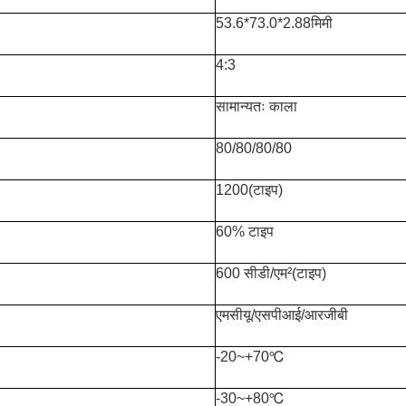
53.6*73.0*2.88मिमी
4:3
सामान्यतः काला
80/80/80/80
1200(टाइप)
60% टाइप
600 सीडी/एम²(टाइप)
एमसीयू/एसपीआई/आरजीबी
-20~+70℃
-30~+80℃