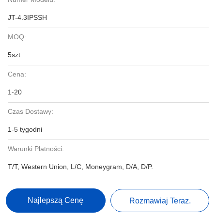
JT-4.3IPSSH
MOQ:
5szt
Cena:
1-20
Czas Dostawy:
1-5 tygodni
Warunki Płatności:
T/T, Western Union, L/C, Moneygram, D/A, D/P.
Najlepszą Cenę
Rozmawiaj Teraz.