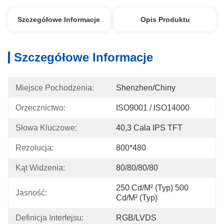
Szczegółowe Informacje
Opis Produktu
Szczegółowe Informacje
Miejsce Pochodzenia:
Shenzhen/Chiny
Orzecznictwo:
ISO9001 / ISO14000
Słowa Kluczowe:
40,3 Cala IPS TFT
Rezolucja:
800*480
Kąt Widzenia:
80/80/80/80
250 Cd/m² (typ) 500 
Jasność:
Cd/m² (typ)
Definicja Interfejsu:
RGB/LVDS