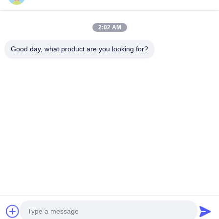
Tel.
2:02 AM
0086-755-27491128
Good day, what product are you looking for?
Wiadomość Elektroniczna
wendy.wu@szjingtai.com.cn
Adres
1. piętro, Budynek A, nr 4, Park Przemysłowy Aquatic,
Hengnan Road, Gushu, Xixiang, Dzielnica Bao'an,
Shenzhen, Chiny
Polityka Prywatności
|
Sitemap
Chiny Dobra jakość Przemysłowy LCD TFT Sprzedawca. 2025-
2026 Shenzhen Jingtai Liquid Crystal Display Technology Co.,Ltd.
Wszystkie prawa zastrzeżone.