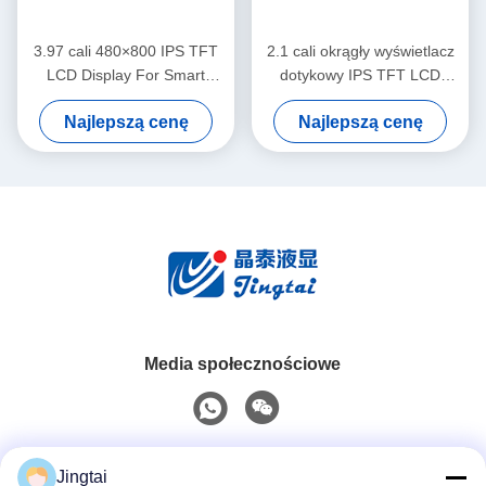
3.97 cali 480×800 IPS TFT
2.1 cali okrągły wyświetlacz
LCD Display For Smart
dotykowy IPS TFT LCD
Home Control Panels
480×480 MIPI RGB Interfejs
Najlepszą cenę
Najlepszą cenę
dla paneli sterowania
inteligentnym domem
Media społecznościowe
Szybki kontakt
Jingtai