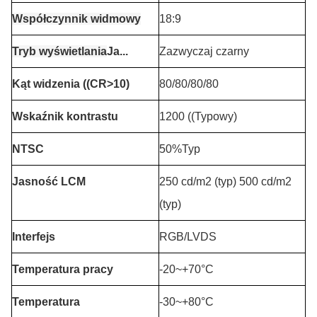
Współczynnik widmowy
18:9
Tryb wyświetlania
Ja...
Zazwyczaj czarny
Kąt widzenia ((CR>10)
80/80/80/80
Wskaźnik kontrastu
1200 ((Typowy)
NTSC
50%Typ
Jasność LCM
250 cd/m2 (typ) 500 cd/m2
(typ)
Interfejs
RGB/LVDS
Temperatura pracy
-20~+70°C
Temperatura
-30~+80°C