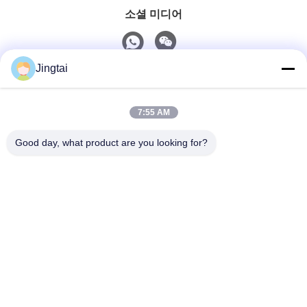
소셜 미디어
Jingtai
빠른 연락
7:55 AM
Tel
0086-755-27491128
Good day, what product are you looking for?
이메일
wendy.wu@szjingtai.com.cn
주소
중국 선전시 바오안구 시샹 가구 가두 헝난로 4번 수산공
업원 A동 1층