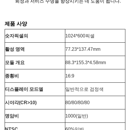
뢰성과 서비스 수명을 향상시키는 데 도움이 됩니다.
제품 사양
숫자
픽셀의
1024*600픽셀
활성 영역
77.23*137.47mm
모듈 개요
88.3*155.3*4.58mm
종횡비
16:9
디스플레이 모드
엘
일반적으로 검정색
시야각(CR>10)
80/80/80/80
명암비
1000(일반)
NTSC
60%일반