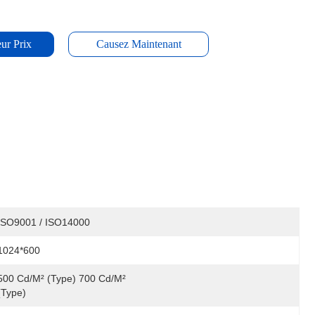
ur Prix
Causez Maintenant
ISO9001 / ISO14000
1024*600
500 Cd/m² (type) 700 Cd/m² 
(type)