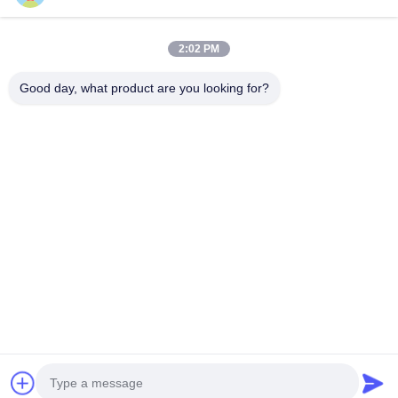
Telefon
2:02 PM
0086-755-27491128
Good day, what product are you looking for?
E-Mail-Adresse
wendy.wu@szjingtai.com.cn
Adresse
1. Etage, Gebäude A, Nr. 4, Aquatic Industrial Park,
Hengnan Road, Gushu, Xixiang, Bao'an Bezirk,
Shenzhen, China
Privacy Policy
|
Sitemap
Gute Qualität Chinas Industrielle TFT-LCD Lieferant. Copyright-©
2025-2026 Shenzhen Jingtai Liquid Crystal Display Technology
Co.,Ltd. . Alle Rechte vorbehalten.