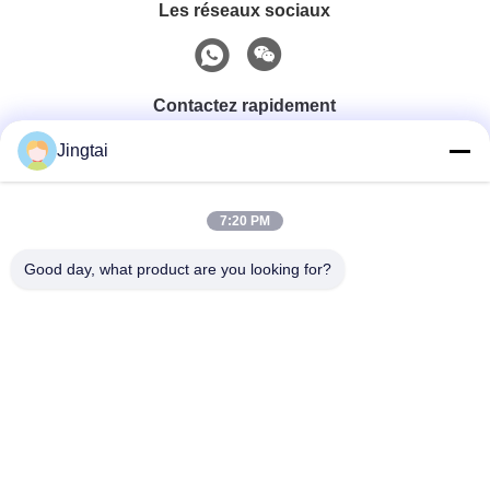
Les réseaux sociaux
Contactez rapidement
Jingtai
Téléphone
0086-755-27491128
7:20 PM
Good day, what product are you looking for?
E-Mail
wendy.wu@szjingtai.com.cn
Adresse
1er étage, Bâtiment A, N° 4, Parc Industriel Aquatique,
Route Hengnan, Gushu, Xixiang, District de Bao'an,
Shenzhen, Chine