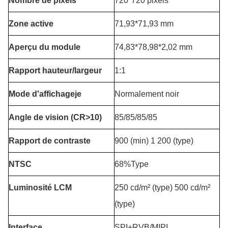
Nombre de pixels
720*720 pixels
Zone active
71,93*71,93 mm
Aperçu du module
74,83*78,98*2,02 mm
Rapport hauteur/largeur
1:1
Mode d'affichage
je
Normalement noir
Angle de vision (CR>10)
85/85/85/85
Rapport de contraste
900 (min) 1 200 (type)
NTSC
68%Type
Luminosité LCM
250 cd/m² (type) 500 cd/m²
(type)
Interface
SPI+RVB/MIPI